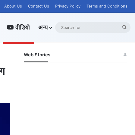
About Us
Contact Us
Privacy Policy
Terms and Conditions
वीडियो
अन्य
Sea
for
Web Stories
जम्मू-कश्मीर में बारिश
सोनम ने ही राजा को
से अपडेट
दिया था खाई में
ंग
धक्का… आरोपियों ने
बताई सच्चाई