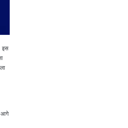
. इस
षा
सला
 आगे