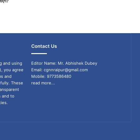
जाएंगे?
Contact Us
g and using
Editor Name: Mr. Abhishek Dubey
), you agree
Email: cgnnraipur@gmail.com
ms and
Mobile: 9773586480
fully. These
read more...
ransparent
s and to
ies.