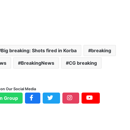
Big breaking: Shots fired in Korba
breaking
ews
BreakingNews
CG breaking
 on Our Social Media
n Group