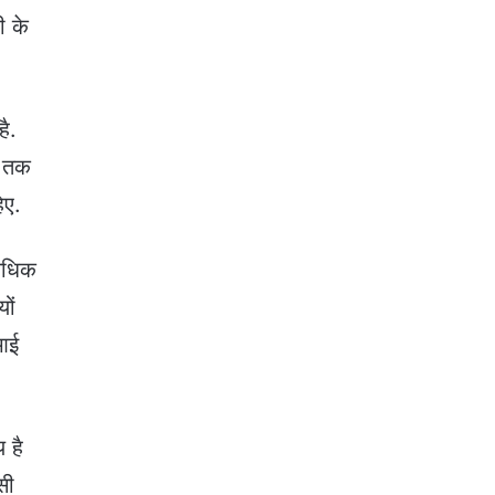
ी के
है.
स तक
िए.
 अधिक
ों
ीआई
 है
सी