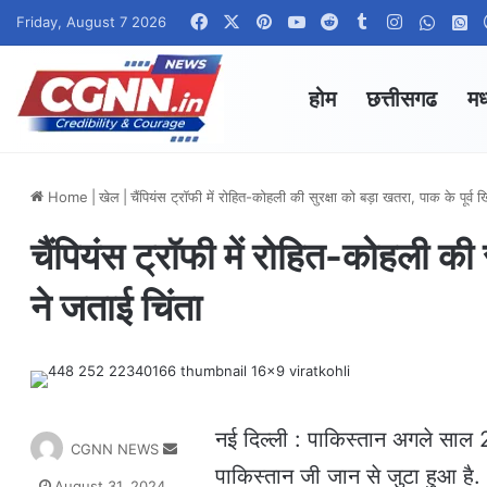
Facebook
X
Pinterest
YouTube
Reddit
Tumblr
Instagram
Whats
W
Friday, August 7 2026
होम
छत्तीसगढ
मध
Home
|
खेल
|
चैंपियंस ट्रॉफी में रोहित-कोहली की सुरक्षा को बड़ा खतरा, पाक के पूर्व 
चैंपियंस ट्रॉफी में रोहित-कोहली की स
ने जताई चिंता
नई दिल्ली : पाकिस्तान अगले साल 
S
CGNN NEWS
e
पाकिस्तान जी जान से जुटा हुआ है.
August 31, 2024