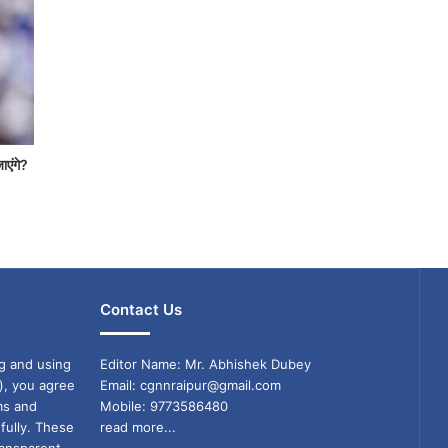
जाएंगे?
Contact Us
g and using
Editor Name: Mr. Abhishek Dubey
), you agree
Email: cgnnraipur@gmail.com
ms and
Mobile: 9773586480
fully. These
read more...
ransparent