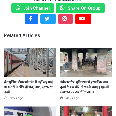
बलौदाबाजार दुर्भाग्य जनक घटनाक्रम रहा. सरकार और
Join Channel
Share On Group
प्रशासन की नाकामी के कारण से ऐसी हालत बनी. विधायक
देवेंद्र यादव की गिरफ्तारी एक राजनीतिक षड्यंत्र है. देवेंद्र
यादव को जबरदस्ती जेल में बंद कर सरकार बहुत गलत
Related Articles
उदाहरण पेश कर रही है. इस मामले में कांग्रेस संघर्ष करने
तैयार है और पूरे प्रदेश में कार्यकर्ता सड़कों पर प्रदर्शन करेंगे
और विरोध करेंगे.
सचिन पायलट ने बैठक लेकर कांग्रेस नेताओं को आवश्यक
दिशा निर्देश दिए है। हालांकि सचिन पायलट के दौरे को
चैन पुलिंग: बीमार मां ट्रेन में नहीं चढ़ पाईं
गंभीर आरोप: मुक्तिधाम में इंसानों के साथ
लेकर बीजेपी भी हमलावर है। बीजेपी सांसद विजय बघेल ने
तो यात्री ने खींच दी चेन, नर्मदा एक्सप्रेस
कुत्तों के शव भी? तोरवा के शवदाह गृह की
रुकी…..
व्यवस्था पर उठे गंभीर सवाल…..
कहा कि एक अपराधी को बचाने का षड्यंत्र कांग्रेस पार्टी
2 days ago
2 days ago
कर रही है। बलौदा बाजार की घटना को कैसे मॉनिटरिंग
किया गया या सब ने देखा. राहुल गांधी की यात्रा के दौरान