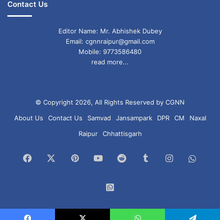
Contact Us
Editor Name: Mr. Abhishek Dubey
Email: cgnnraipur@gmail.com
Mobile: 9773586480
read more...
© Copyright 2026, All Rights Reserved by CGNN
About Us
Contact Us
Samvad
Jansampark
DPR
CM
Naxal
Raipur
Chhattisgarh
Facebook
X
Pinterest
YouTube
Reddit
Tumblr
Instagram
What
Chan
WhatsApp
Group