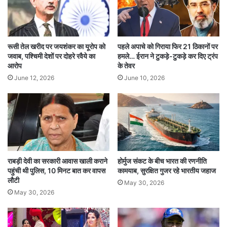
गौरतलब है कि यह घटना उस समय हुई थी जब
ऑस्ट्रेलियाई महिला खिलाड़ी होटल से कैफे की ओर जा रही
रूसी तेल खरीद पर जयशंकर का यूरोप को
पहले अपाचे को गिराया फिर 21 ठिकानों पर
थीं। इस मामले के बाद शहर में सुरक्षा व्यवस्था को लेकर
जवाब, पश्चिमी देशों पर दोहरे रवैये का
हमले… ईरान ने टुकड़े-टुकड़े कर दिए ट्रंप
आरोप
के तेवर
सवाल खड़े हो गए थे। पुलिस ने तत्काल कार्रवाई करते हुए
June 12, 2026
June 10, 2026
आरोपित को गिरफ्तार किया था।
घटना के बाद विदेशी खिलाड़ियों की सुरक्षा को लेकर
प्रशासन ने होटलों और सार्वजनिक स्थलों पर अतिरिक्त
सुरक्षा व्यवस्था के निर्देश दिए थे। वहीं, पुलिस अधिकारियों
राबड़ी देवी का सरकारी आवास खाली कराने
होर्मुज संकट के बीच भारत की रणनीति
का कहना है कि इस मामले को गंभीरता से लिया गया है और
पहुंची थी पुलिस, 10 मिनट बात कर वापस
कामयाब, सुरक्षित गुजर रहे भारतीय जहाज
लौटी
दोषियों को कड़ी सजा दिलाने के लिए सभी सबूत अदालत में
May 30, 2026
May 30, 2026
पेश किए जाएंगे।