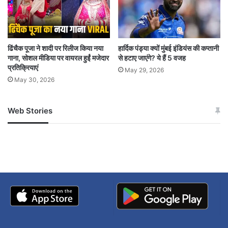
Australian players molestation case completed
in Indore
hearing to be held by video conferencing
ढिंचैक पूजा ने शादी पर रिलीज किया नया
हार्दिक पंड्या क्यों मुंबई इंडियंस की कप्तानी
गाना, सोशल मीडिया पर वायरल हुईं मजेदार
से हटाए जाएंगे? ये हैं 5 वजह
प्रतिक्रियाएं
May 29, 2026
May 30, 2026
Web Stories
जम्मू-कश्मीर में बारिश से
सोनम ने ही राजा को दिया था
अपडेट
खाई में धक्का… आरोपियों ने
बताई सच्चाई