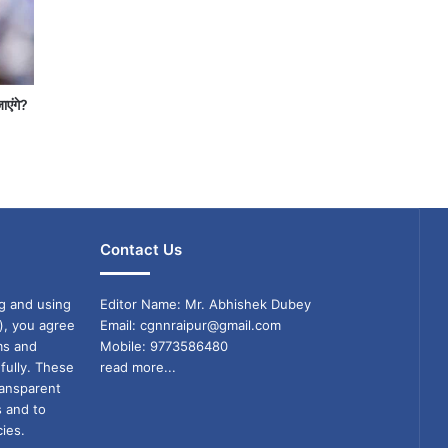
जाएंगे?
Contact Us
g and using
Editor Name: Mr. Abhishek Dubey
), you agree
Email: cgnnraipur@gmail.com
ms and
Mobile: 9773586480
fully. These
read more...
ransparent
s and to
ies.