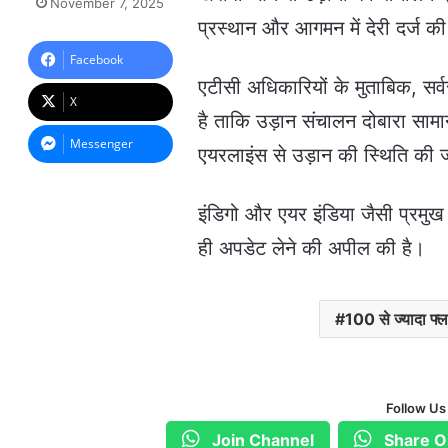
November 7, 2025
n
प्रस्थान और आगमन में देरी दर्ज की
d
a
Facebook
n
एटीसी अधिकारियों के मुताबिक, सर्
e
X
m
है ताकि उड़ान संचालन दोबारा सामा
a
Messenger
एयरलाइंस से उड़ान की स्थिति की ज
i
l
इंडिगो और एयर इंडिया जैसी प्रमुख 
ही अपडेट लेने की अपील की है।
100 से ज्यादा फ्ला
Follow Us
Join Channel
Share O