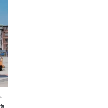
की
 के