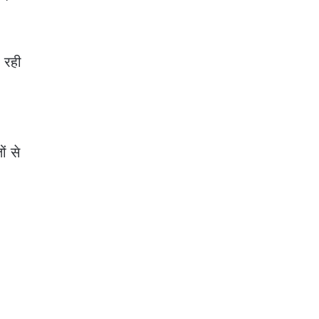
ा रही
ं से