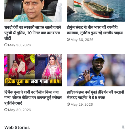
जानकारी के मुताबिक, बांग्लादेशी नागरिक 4 अगस्त को
सीमा पार कर 6 अगस्त को मध्य असम के नागांव जिले के
राबड़ी देवी का सरकारी आवास खाली कराने
होर्मुज संकट के बीच भारत की रणनीति
बोरघाट इलाके में पहुंचा था. अधिकारी ने बताया कि नागांव
पहुंची थी पुलिस, 10 मिनट बात कर वापस
कामयाब, सुरक्षित गुजर रहे भारतीय जहाज
लौटी
जिले के सामगुरी के गेरुआती गांव में कुछ घरों की तलाशी लेने
May 30, 2026
May 30, 2026
के बाद पुलिस ने गिरफ्तार विदेशी नागरिक के पास से दो
बांग्लादेशी सिम कार्ड के साथ एक मोबाइल फोन हैंडसेट
बरामद किया. वह गेरुआती गांव में रह रहा था.
असम के सीएम ने सख्त सीमा सुरक्षा का आश्वासन दिया
ढिंचैक पूजा ने शादी पर रिलीज किया नया
हार्दिक पंड्या क्यों मुंबई इंडियंस की कप्तानी
गाना, सोशल मीडिया पर वायरल हुईं मजेदार
से हटाए जाएंगे? ये हैं 5 वजह
बांग्लादेश में चल रही राजनीतिक उथल-पुथल के बीच असम
प्रतिक्रियाएं
May 29, 2026
May 30, 2026
के मुख्यमंत्री हिमंत बिस्वा सरमा का 8 अगस्त के एक बड़ा
बयान आया था. सीएम सरमा ने बुधवार को बांग्लादेशी सीमाओं
Web Stories