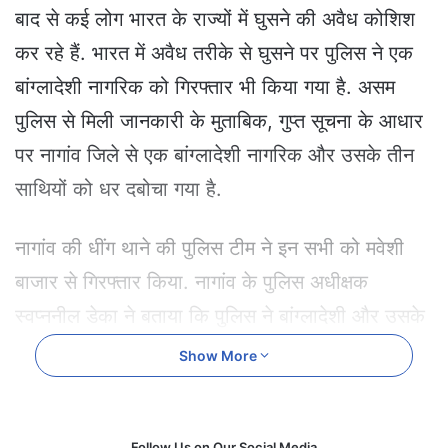
e
बाद से कई लोग भारत के राज्यों में घुसने की अवैध कोशिश
m
कर रहे हैं. भारत में अवैध तरीके से घुसने पर पुलिस ने एक
a
i
बांग्लादेशी नागरिक को गिरफ्तार भी किया गया है. असम
l
पुलिस से मिली जानकारी के मुताबिक, गुप्त सूचना के आधार
पर नागांव जिले से एक बांग्लादेशी नागरिक और उसके तीन
साथियों को धर दबोचा गया है.
नागांव की धींग थाने की पुलिस टीम ने इन सभी को मवेशी
बाजार से गिरफ्तार किया. नागांव के पुलिस अधीक्षक
स्वप्ननील डेका ने बताया कि पुलिस ने बांग्लादेशी और उसके
साथियों के कब्जे से नौ मवेशियों के सिर भी जब्त किए हैं.
Show More
उन्होंने बताया कि पकड़े गए व्यक्ति की पहचान बांग्लादेश के
सिलहट के लाठी गांव निवासी हुमायूं कबीर के रूप में हुई है.
Follow Us on Our Social Media