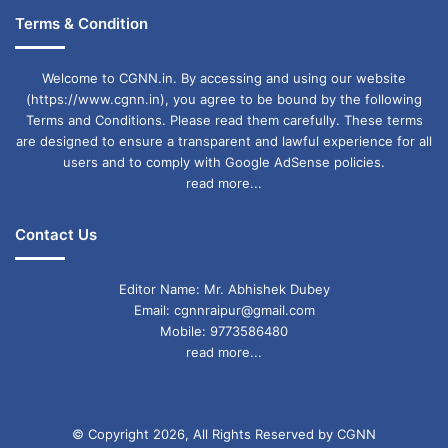
करना मेरी संवैधानिक जिम्मेदारी है.
Terms & Condition
असम के DGP ने दिया कड़ा निर्देश
Welcome to CGNN.in. By accessing and using our website
(https://www.cgnn.in), you agree to be bound by the following
असम के पुलिस महानिदेशक (DGP) जीपी सिंह ने आज 9
Terms and Conditions. Please read them carefully. These terms
are designed to ensure a transparent and lawful experience for all
अगस्त को सीमा पर सुरक्षा व्यवस्था को और दुरुस्त करने का
users and to comply with Google AdSense policies.
निर्देश दिया है. DGP जीपी सिंह ने कहा कि केवल भारतीय
read more...
पासपोर्ट धारकों को ही निर्दिष्ट प्रवेश बिंदुओं के माध्यम से
Contact Us
संकटग्रस्त देश से राज्य में प्रवेश करने की अनुमति दी
जाएगी. हमारी ओर से, निर्देश बहुत स्पष्ट हैं कि हम किसी को
Editor Name: Mr. Abhishek Dubey
Email: cgnnraipur@gmail.com
भी राज्य में प्रवेश करने की अनुमति नहीं देंगे. असम और देश
Mobile: 9773586480
read more...
के अन्य हिस्सों के कई छात्र बांग्लादेश में पढ़ रहे हैं. पिछले
महीने असम के 60 छात्रों सहित 78 छात्र बांग्लादेश से
लौटे थे. हम केवल भारतीय पासपोर्ट धारकों को असम में
© Copyright 2026, All Rights Reserved by CGNN