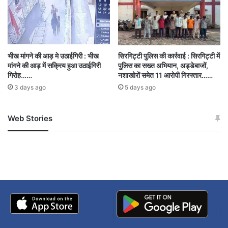
भीख मांगने की आड़ मे उठाईगिरी : भीख
सिरगिट्टी पुलिस की कार्रवाई : सिरगिट्टी में
मांगने की आड़ में सक्रिय हुआ उठाईगिरी
पुलिस का सख्त अभियान, अड्डेबाजों,
गिरोह……
नशाखोरों समेत 11 आरोपी गिरफ्तार……
Anti-conversion law implemented
3 days ago
5 days ago
CHHATISGARH
Web Stories
जम्मू-कश्मीर में बारिश से
सोनम ने ही राजा को दिया था
अपडेट
खाई में धक्का… आरोपियों ने
बताई सच्चाई