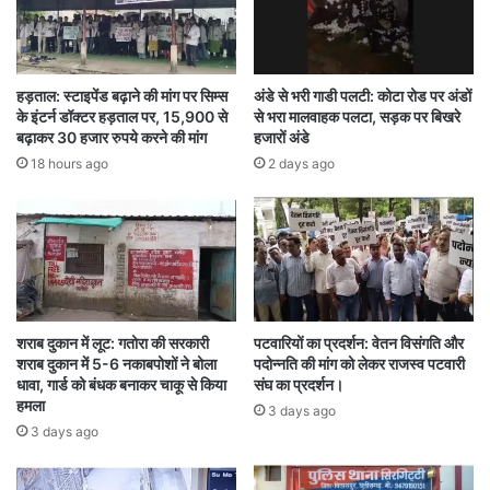
इसके अलावा, अगर कोई सरकारी कर्मचारी इस अपराध में
शामिल पाया जाता है, तो उसके लिए भी कड़ी सजा तय की
हड़ताल: स्टाइपेंड बढ़ाने की मांग पर सिम्स
अंडे से भरी गाडी पलटी: कोटा रोड पर अंडों
के इंटर्न डॉक्टर हड़ताल पर, 15,900 से
से भरा मालवाहक पलटा, सड़क पर बिखरे
गई है।
बढ़ाकर 30 हजार रुपये करने की मांग
हजारों अंडे
18 hours ago
2 days ago
सरकार ने साफ किया है कि हर व्यक्ति को अपनी मर्जी से धर्म
चुनने की आजादी है, लेकिन यह बदलाव किसी दबाव या
लालच से नहीं होना चाहिए।
शराब दुकान में लूट: गतोरा की सरकारी
पटवारियों का प्रदर्शन: वेतन विसंगति और
शराब दुकान में 5-6 नकाबपोशों ने बोला
पदोन्नति की मांग को लेकर राजस्व पटवारी
धावा, गार्ड को बंधक बनाकर चाकू से किया
संघ का प्रदर्शन।
हमला
3 days ago
3 days ago