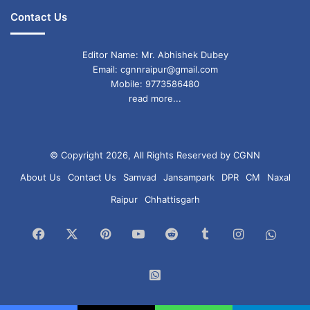
Contact Us
Editor Name: Mr. Abhishek Dubey
Email: cgnnraipur@gmail.com
Mobile: 9773586480
read more...
© Copyright 2026, All Rights Reserved by CGNN
About Us
Contact Us
Samvad
Jansampark
DPR
CM
Naxal
Raipur
Chhattisgarh
Facebook
X
Pinterest
YouTube
Reddit
Tumblr
Instagram
What
Chan
WhatsApp
Group