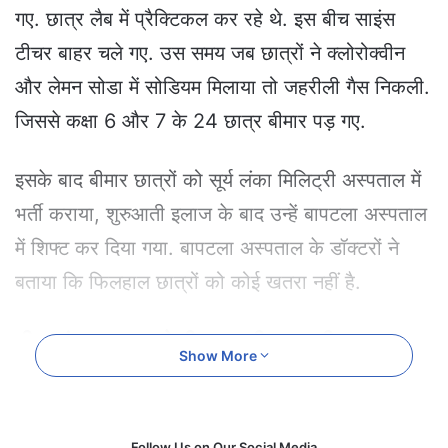
e
गए. छात्र लैब में प्रैक्टिकल कर रहे थे. इस बीच साइंस
m
टीचर बाहर चले गए. उस समय जब छात्रों ने क्लोरोक्वीन
a
i
और लेमन सोडा में सोडियम मिलाया तो जहरीली गैस निकली.
l
जिससे कक्षा 6 और 7 के 24 छात्र बीमार पड़ गए.
इसके बाद बीमार छात्रों को सूर्य लंका मिलिट्री अस्पताल में
भर्ती कराया, शुरुआती इलाज के बाद उन्हें बापटला अस्पताल
में शिफ्ट कर दिया गया. बापटला अस्पताल के डॉक्टरों ने
बताया कि फिलहाल छात्रों को कोई खतरा नहीं है.
सीएम चंद्रबाबू नायडू ने ली घटना की जानकारी
Show More
वहीं, राज्य के मुख्यमंत्री एन चंद्रबाबू नायडू ने केंद्रीय
विद्यालय में हुई घटना की जानकारी ली. उन्होंने संबंधित
Follow Us on Our Social Media