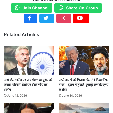
अधिकारियों से फोन पर बात की और बच्चों की स्वास्थ्य
Join Channel
Share On Group
स्थिति के बारे में जाना. अधिकारियों ने सीएम को बताया कि
छात्रों को कोई खतरा नहीं है और वे चिकित्सा सहायता
प्रदान कर रहे हैं.
Related Articles
संयुक्त कलेक्टर की निगरानी
बापटला जिले के संयुक्त कलेक्टर और बापटला एमआरओ को
दुर्घटना की जानकारी मिली तो वे अस्पताल पहुंचे. वे छात्रों
को स्थिति की निगरानी कर रहे हैं, ताकि उन्हें बेहतर उपचार
रूसी तेल खरीद पर जयशंकर का यूरोप को
पहले अपाचे को गिराया फिर 21 ठिकानों पर
जवाब, पश्चिमी देशों पर दोहरे रवैये का
हमले… ईरान ने टुकड़े-टुकड़े कर दिए ट्रंप
उपलब्ध हो सके.
आरोप
के तेवर
June 12, 2026
June 10, 2026