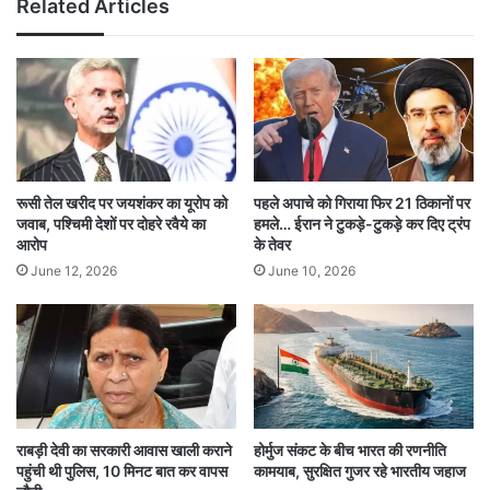
सुरक्षा व्यवस्था अपर्याप्त और अव्यवस्थित है।
Related Articles
उन्होंने कहा कि कुंभ में आने वाले श्रद्धालुओं
की सुरक्षा सुनिश्चित करने के लिए राज्य
सरकार ने कोई ठोस कदम नहीं उठाए हैं।
उनका आरोप था कि कुंभ मेला जैसे बड़े
आयोजन में सुरक्षा के लिए जरूरी इंतजाम न
रूसी तेल खरीद पर जयशंकर का यूरोप को
पहले अपाचे को गिराया फिर 21 ठिकानों पर
केवल अपर्याप्त हैं, बल्कि यह भी साफ नहीं है
जवाब, पश्चिमी देशों पर दोहरे रवैये का
हमले… ईरान ने टुकड़े-टुकड़े कर दिए ट्रंप
आरोप
के तेवर
कि मेला क्षेत्र में स्थिति की निगरानी कैसे की
June 12, 2026
June 10, 2026
जाएगी।
राबड़ी देवी का सरकारी आवास खाली कराने
होर्मुज संकट के बीच भारत की रणनीति
अखिलेश यादव ने कहा, “यह जिम्मेदारी राज्य सरकार की है
पहुंची थी पुलिस, 10 मिनट बात कर वापस
कामयाब, सुरक्षित गुजर रहे भारतीय जहाज