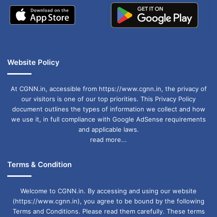
उठाए गए थे। जिस सरकार ने सुरक्षा व्यवस्था
को नजरअंदाज किया, वह आज सुरक्षा पर
सवाल उठा रही है।”
Website Policy
मौर्य ने आगे कहा, “योगी सरकार ने कुंभ मेले
के आयोजन के लिए सुरक्षा के व्यापक इंतजाम
At CGNN.in, accessible from https://www.cgnn.in, the privacy of
our visitors is one of our top priorities. This Privacy Policy
किए हैं। प्रत्येक कोने में पुलिस बल तैनात है
document outlines the types of information we collect and how
we use it, in full compliance with Google AdSense requirements
और इस बार मेले में आधुनिक तकनीक का
and applicable laws.
इस्तेमाल किया जा रहा है, जैसे सीसीटीवी
read more...
कैमरे, ड्रोन निगरानी और पुलिस बल की
Terms & Condition
विशेष तैनाती।” उन्होंने यह भी कहा कि पहले
की सरकारें सिर्फ घोषणा करती थीं, लेकिन
Welcome to CGNN.in. By accessing and using our website
(https://www.cgnn.in), you agree to be bound by the following
योगी सरकार ने सुरक्षा को प्राथमिकता दी है
Terms and Conditions. Please read them carefully. These terms