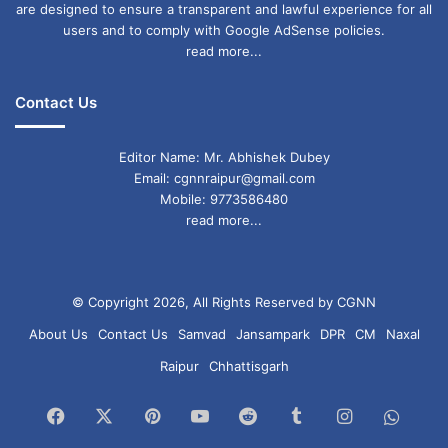
और इस बार पूरी तैयारी के साथ कुंभ मेले का
are designed to ensure a transparent and lawful experience for all
users and to comply with Google AdSense policies.
आयोजन किया जा रहा है।
read more...
Contact Us
Editor Name: Mr. Abhishek Dubey
मेला सुरक्षा के लिए ये व्यवस्था की सरकार ने
Email: cgnnraipur@gmail.com
Mobile: 9773586480
सीसीटीवी कैमरे और ड्रोन कैमरे के माध्यम से मेला
read more...
क्षेत्र की निगरानी।
जागरूक पुलिस बल और प्रशासनिक अधिकारियों की
© Copyright 2026, All Rights Reserved by CGNN
तैनाती।
About Us
Contact Us
Samvad
Jansampark
DPR
CM
Naxal
विशेष सुरक्षा दल और पैरामिलिट्री फोर्सेस का
Raipur
Chhattisgarh
इस्तेमाल।
Facebook
X
Pinterest
YouTube
Reddit
Tumblr
Instagram
What
सुरक्षात्मक उपायों को लेकर व्यापक योजना, जिसमें