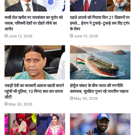
रूसी तेल खरीद पर जयशंकर का यूरोप को
पहले अपाचे को गिराया फिर 21 ठिकानों पर
जवाब, पश्चिमी देशों पर दोहरे रवैये का
हमले… ईरान ने टुकड़े-टुकड़े कर दिए ट्रंप
आरोप
के तेवर
June 12, 2026
June 10, 2026
तस्वीरों में साफ देखा जा सकता है कि विमान के दाहिने इंजन
के नैसेल यानी ढक्कन को नुकसान पहुंचा है। इसके साथ ही
विमान के तीन टायर भी फट गए। एयरपोर्ट अथॉरिटी के
मुताबिक, रनवे पर लगी तीन साइनेज बोर्ड और चार रनवे
राबड़ी देवी का सरकारी आवास खाली कराने
होर्मुज संकट के बीच भारत की रणनीति
पहुंची थी पुलिस, 10 मिनट बात कर वापस
कामयाब, सुरक्षित गुजर रहे भारतीय जहाज
लाइट्स भी टूट गई हैं।
लौटी
May 30, 2026
May 30, 2026