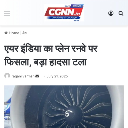
Menu
Log In
S
Home
|
देश
एयर इंडिया का प्लेन रनवे पर
फिसला, बड़ा हादसा टला
ragani varman
S
July 21, 2025
e
n
d
a
n
e
m