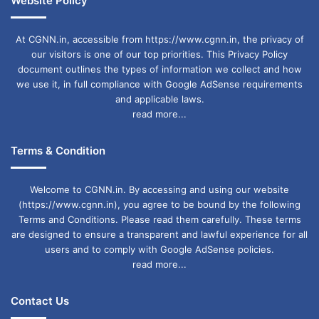
Website Policy
पार्किंग एरिया तक लाया गया और यात्रियों को सुरक्षित उतार
At CGNN.in, accessible from https://www.cgnn.in, the privacy of
लिया गया।
our visitors is one of our top priorities. This Privacy Policy
एयरलाइन की टेक्निकल टीम इस पूरे हादसे की जांच कर रही
document outlines the types of information we collect and how
we use it, in full compliance with Google AdSense requirements
है।
and applicable laws.
read more...
एयर इंडिया
एयर इंडिया हादसा
Terms & Condition
Welcome to CGNN.in. By accessing and using our website
(https://www.cgnn.in), you agree to be bound by the following
Terms and Conditions. Please read them carefully. These terms
are designed to ensure a transparent and lawful experience for all
users and to comply with Google AdSense policies.
read more...
Contact Us