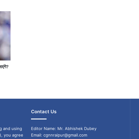
जाएंगे?
Contact Us
g and using
Editor Name: Mr. Abhishek Dubey
), you agree
Email: cgnnraipur@gmail.com