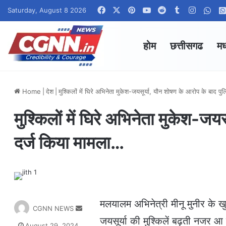
Facebook
X
Pinterest
YouTube
Reddit
Tumblr
Instagr
Wha
Saturday, August 8 2026
होम
छत्तीसगढ
मध
Home
|
देश
|
मुश्किलों में घिरे अभिनेता मुकेश-जयसूर्या, यौन शोषण के आरोप के बाद प
मुश्किलों में घिरे अभिनेता मुकेश-जय
दर्ज किया मामला…
मलयालम अभिनेत्री मीनू मुनीर के
S
CGNN NEWS
e
जयसूर्या की मुश्किलें बढ़ती नजर 
August 29, 2024