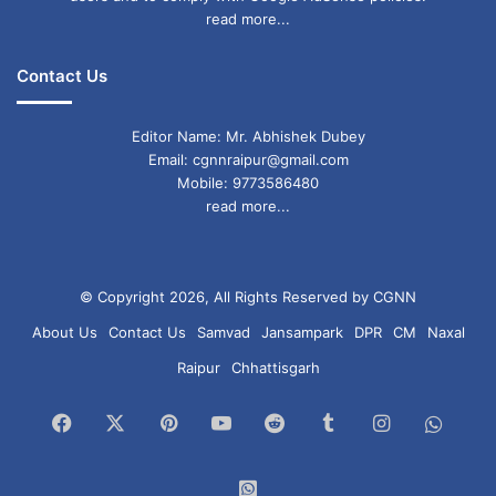
read more...
Contact Us
Editor Name: Mr. Abhishek Dubey
Email: cgnnraipur@gmail.com
Mobile: 9773586480
read more...
© Copyright 2026, All Rights Reserved by CGNN
About Us
Contact Us
Samvad
Jansampark
DPR
CM
Naxal
Raipur
Chhattisgarh
Facebook
X
Pinterest
YouTube
Reddit
Tumblr
Instagram
What
Chan
WhatsApp