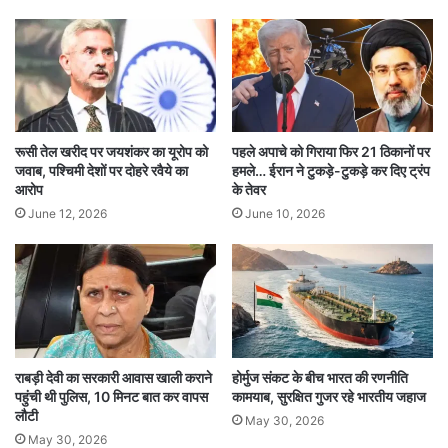
है, जिसकी मौत ने लोगों को झकझोर कर रख दिया है।
स्थिति की गंभीरता को देखते हुए देश की प्रमुख स्वास्थ्य
और अनुसंधान संस्थाओं की टीमें इंदौर में जांच के लिए तैनात
रूसी तेल खरीद पर जयशंकर का यूरोप को
पहले अपाचे को गिराया फिर 21 ठिकानों पर
की गई हैं। कोलकाता स्थित नेशनल इंस्टीट्यूट ऑफ
जवाब, पश्चिमी देशों पर दोहरे रवैये का
हमले… ईरान ने टुकड़े-टुकड़े कर दिए ट्रंप
आरोप
के तेवर
बैक्टीरियोलॉजी, स्टेट इंटीग्रेटेड डिजीज सर्विलांस प्रोग्राम
June 12, 2026
June 10, 2026
(SIDSP) और एम्स दिल्ली के विशेषज्ञ पिछले चार दिनों से
क्षेत्र में डटे हुए हैं। टीमें पानी के नमूने, मरीजों की मेडिकल
रिपोर्ट और अन्य पहलुओं की जांच कर रही हैं।
स्टेट सर्विलांस के प्रमुख डॉ. अश्विन भागवत ने बताया कि
राबड़ी देवी का सरकारी आवास खाली कराने
होर्मुज संकट के बीच भारत की रणनीति
यह पहली बार है जब किसी छोटे क्षेत्र में इतनी कम अवधि में
पहुंची थी पुलिस, 10 मिनट बात कर वापस
कामयाब, सुरक्षित गुजर रहे भारतीय जहाज
लौटी
इतने मरीज सामने आए हैं। उन्होंने कहा कि जब तक लोगों
May 30, 2026
May 30, 2026