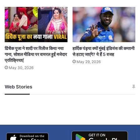
को पूरी तरह शुद्ध पानी उपलब्ध नहीं कराया जाएगा, तब तक
स्थिति पर पूरी तरह नियंत्रण पाना मुश्किल होगा। जांच टीमें
करीब 15 दिनों तक क्षेत्र में रहकर निगरानी करेंगी।
Contaminated Drinking Water
ढिंचैक पूजा ने शादी पर रिलीज किया नया
हार्दिक पंड्या क्यों मुंबई इंडियंस की कप्तानी
गाना, सोशल मीडिया पर वायरल हुईं मजेदार
से हटाए जाएंगे? ये हैं 5 वजह
Diarrhea Outbreak
प्रतिक्रियाएं
May 29, 2026
May 30, 2026
Drinking Water Pipeline Leakage
Faecal Coliform Bacteria
Web Stories
जम्मू-कश्मीर में बारिश से
सोनम ने ही राजा को दिया था
अपडेट
खाई में धक्का… आरोपियों ने
Indore Epidemic Situation
बताई सच्चाई
Indore Health Crisis
Indore Water Contamination