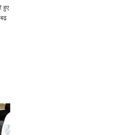
 हुए
बढ़