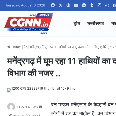
Facebook
X
Pinterest
YouTube
Reddit
Tumblr
Instag
Wha
Thursday, August 6 2026
होम
छत्तीसगढ
मध
Home
|
देश
|
मनेंद्रगढ़ में घूम रहा 11 हाथियों का दल, दहशत में ग्रामीण, एलीफेंट्स
मनेंद्रगढ़ में घूम रहा 11 हाथियों क
विभाग की नजर ..
वन मण्डल मनेंद्रगढ़ के केल्हारी वन प
S
CGNN NEWS
e
लोगों में डर का माहौल है. वन वि
August 30, 2024