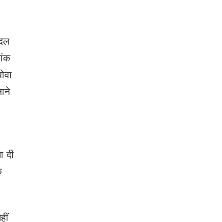
 दल
ांक
धोवा
ाने
ा दी
े
हीं