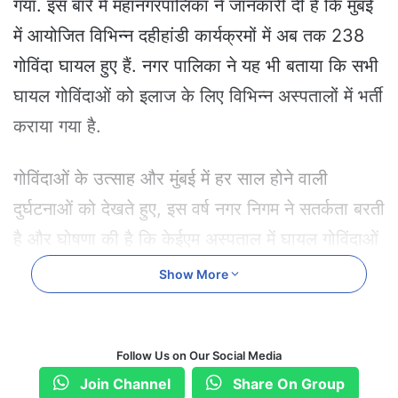
गया. इस बारे में महानगरपालिका ने जानकारी दी है कि मुंबई
a
i
में आयोजित विभिन्न दहीहांडी कार्यक्रमों में अब तक 238
l
गोविंदा घायल हुए हैं. नगर पालिका ने यह भी बताया कि सभी
घायल गोविंदाओं को इलाज के लिए विभिन्न अस्पतालों में भर्ती
कराया गया है.
गोविंदाओं के उत्साह और मुंबई में हर साल होने वाली
दुर्घटनाओं को देखते हुए, इस वर्ष नगर निगम ने सतर्कता बरती
है और घोषणा की है कि केईएम अस्पताल में घायल गोविंदाओं
के लिए 10 आरक्षित बिस्तर रखे गए हैं. इसके साथ ही नगर
Show More
निगम ने कहा है कि जिन स्थानों पर घायल गोविंद को हड्डी
रोग विशेषज्ञों की जरूरत है, वहां पर हड्डी रोग विशेषज्ञों की
Follow Us on Our Social Media
भी तैनाती कर दी गई है. महानगरपालिका ने जानकारी दी है
Join Channel
Share On Group
कि मुंबई में कृष्ण जन्माष्टमी के अवसर पर आयोजित दही हांडी