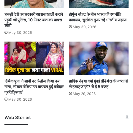
रहा है. वहीं 8 गोविंदाओं का सेंट जॉर्ज अस्पताल में इलाज
चल रहा है.
राबड़ी देवी का सरकारी आवास खाली कराने
होर्मुज संकट के बीच भारत की रणनीति
पहुंची थी पुलिस, 10 मिनट बात कर वापस
कामयाब, सुरक्षित गुजर रहे भारतीय जहाज
लौटी
May 30, 2026
5 गोविंदाओं को जीटी अस्पताल में भर्ती कराया गया है. 18
May 30, 2026
गोविंदाओं का पोद्दार अस्पताल में इलाज किया जा रहा है,
जबकि 52 गोविंदाओं का केईएम अस्पताल में इलाज चल रहा
है. इसी तरह 12 गोविंदाओं को नायर अस्पताल में भर्ती
कराया गया है. 20 गोविंदाओं का सायन अस्पतात तो 13
गोविंदाओं का राजावाड़ी अस्पताल में इलाज चल रहा है. वहीं
ढिंचैक पूजा ने शादी पर रिलीज किया नया
हार्दिक पंड्या क्यों मुंबई इंडियंस की कप्तानी
गाना, सोशल मीडिया पर वायरल हुईं मजेदार
से हटाए जाएंगे? ये हैं 5 वजह
2 गोविंदाओं को एमटी अग्रवाल अस्पताल में भर्ती कराया गया
प्रतिक्रियाएं
May 29, 2026
May 30, 2026
है. 5 गोविंदाओं का इलाज कुर्ला के भाभा अस्पताल में चल
रहा है. 12 गोविंदाओं का गोवंडी के शताब्दी अस्पताल तथा 6
Web Stories
जम्मू-कश्मीर में बारिश से
सोनम ने ही राजा को दिया था
गोविंदाओं का बांद्रा के भाभा अस्पताल में इलाज चल रहा है.
अपडेट
खाई में धक्का… आरोपियों ने
15 गोविंदाओं का कांदिवली के अंबेडकर अस्पताल में इलाज