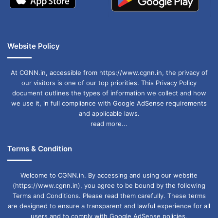
पैसों की भरपाई कर रहे हैं।
गोयल ने एक दंपति का उदाहरण देते हुए लिखा कि मजबूरी में
Website Policy
वे अपने बच्चे को स्कूल नहीं भेज पा रहे। यह शिक्षा से दूरी
नहीं, बल्कि उसकी कीमत चुकाने की असमर्थता है। ऐसे में
At CGNN.in, accessible from https://www.cgnn.in, the privacy of
our visitors is one of our top priorities. This Privacy Policy
भारतीय मिडिल क्लास या तो लोन ले रहा है या जरूरतों में
document outlines the types of information we collect and how
कटौती कर, अपने बच्चों के भविष्य की कीमत चुका रहा है।
we use it, in full compliance with Google AdSense requirements
and applicable laws.
read more...
22 lakhs study cost
Delhi school fees
Terms & Condition
education crisis
education expenses
Welcome to CGNN.in. By accessing and using our website
Meenal Goyal post
middle class
(https://www.cgnn.in), you agree to be bound by the following
Terms and Conditions. Please read them carefully. These terms
Private school fees
are designed to ensure a transparent and lawful experience for all
users and to comply with Google AdSense policies.