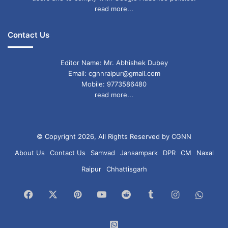
read more...
Contact Us
Editor Name: Mr. Abhishek Dubey
Email: cgnnraipur@gmail.com
Mobile: 9773586480
read more...
© Copyright 2026, All Rights Reserved by CGNN
About Us
Contact Us
Samvad
Jansampark
DPR
CM
Naxal
Raipur
Chhattisgarh
Facebook
X
Pinterest
YouTube
Reddit
Tumblr
Instagram
What
Chan
WhatsApp