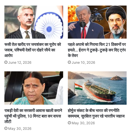
सकता है। यही वजह है कि कई मध्यमवर्गीय परिवार बच्चों को
शिक्षा देने के लिए भारी आर्थिक दबाव झेल रहे हैं।
रूसी तेल खरीद पर जयशंकर का यूरोप को
पहले अपाचे को गिराया फिर 21 ठिकानों पर
जवाब, पश्चिमी देशों पर दोहरे रवैये का
हमले… ईरान ने टुकड़े-टुकड़े कर दिए ट्रंप
आरोप
के तेवर
June 12, 2026
June 10, 2026
राबड़ी देवी का सरकारी आवास खाली कराने
होर्मुज संकट के बीच भारत की रणनीति
पहुंची थी पुलिस, 10 मिनट बात कर वापस
कामयाब, सुरक्षित गुजर रहे भारतीय जहाज
लौटी
May 30, 2026
May 30, 2026