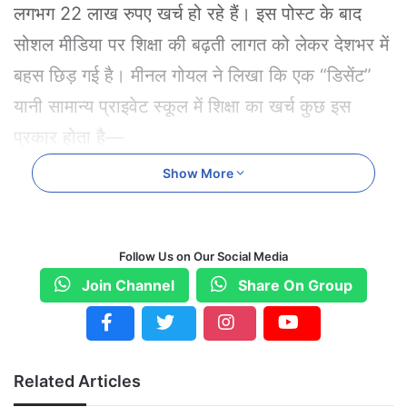
लगभग 22 लाख रुपए खर्च हो रहे हैं। इस पोस्ट के बाद
सोशल मीडिया पर शिक्षा की बढ़ती लागत को लेकर देशभर में
बहस छिड़ गई है। मीनल गोयल ने लिखा कि एक “डिसेंट”
यानी सामान्य प्राइवेट स्कूल में शिक्षा का खर्च कुछ इस
प्रकार होता है—
Show More
प्राइमरी (1–5): 5.75 लाख रुपए
मिडिल (6–8): 5.9 लाख रुपए
Follow Us on Our Social Media
हाई स्कूल (9–12): 9.2 लाख रुपए
Join Channel
Share On Group
कुल खर्च: 20–22 लाख रुपए
उन्होंने कहा कि इसमें किताबों, यूनिफॉर्म, ट्रांसपोर्ट, गैजेट्स,
ट्यूशन और अन्य गतिविधियों का खर्च जोड़कर यह आंकड़ा
Related Articles
आता है। बड़े और प्रीमियम स्कूलों में यह खर्च दोगुना भी हो