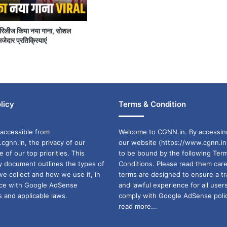
पर रिलीज किया नया गाना, सोशल
जेदार प्रतिक्रियाएं
licy
Terms & Condition
accessible from
Welcome to CGNN.in. By accessin
cgnn.in, the privacy of our
our website (https://www.cgnn.in
ne of our top priorities. This
to be bound by the following Ter
cy document outlines the types of
Conditions. Please read them care
we collect and how we use it, in
terms are designed to ensure a t
ance with Google AdSense
and lawful experience for all user
 and applicable laws.
comply with Google AdSense polic
read more...