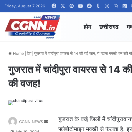
Facebook
X
Pinterest
YouTube
Reddit
Tumblr
Instagram
Whats
W
Friday, August 7 2026
होम
छत्तीसगढ
मध
Home
|
देश
|
गुजरात में चांदीपुरा वायरस से 14 की गई जान, ये ‘खास मक्खी’ बन रही 
गुजरात में चांदीपुरा वायरस से 14 
की वजह!
गुजरात के कई जिलों में चांदीपुराव
S
CGNN NEWS
e
फ्लेबोटोमाइन मक्खी से फैलता है. इस
July 19, 2024