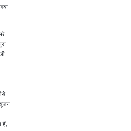
ागया
सरे
ुरा
ॉजी
ैसे
 सूजन
.
हैं,