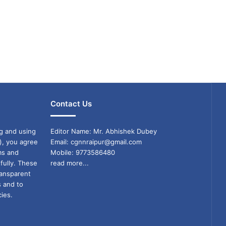
Contact Us
g and using
Editor Name: Mr. Abhishek Dubey
), you agree
Email: cgnnraipur@gmail.com
ms and
Mobile: 9773586480
fully. These
read more...
ransparent
s and to
ies.