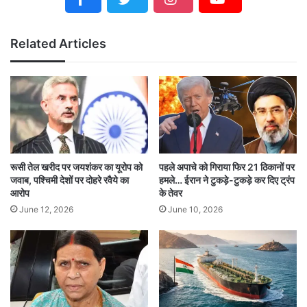
हैं। बता दें कि दोनों नेता कांग्रेस वर्किंग कमेटी की बैठक में
Related Articles
हिस्सा लेने के लिए कर्नाटक गए हुए थे।
92 साल की उम्र में ली अंतिम सांस
Former Prime Minister Manmohan Singh
passed away
He breathed his last at the age of 92
रूसी तेल खरीद पर जयशंकर का यूरोप को
पहले अपाचे को गिराया फिर 21 ठिकानों पर
जवाब, पश्चिमी देशों पर दोहरे रवैये का
हमले… ईरान ने टुकड़े-टुकड़े कर दिए ट्रंप
आरोप
के तेवर
INDIA
पूर्व प्रधानमंत्री मनमोहन सिंह का निधन
June 12, 2026
June 10, 2026