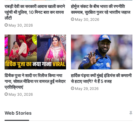
राबड़ी देवी का सरकारी आवास खाली कराने
होर्मुज संकट के बीच भारत की रणनीति
पहुंची थी पुलिस, 10 मिनट बात कर वापस
कामयाब, सुरक्षित गुजर रहे भारतीय जहाज
लौटी
May 30, 2026
May 30, 2026
ढिंचैक पूजा ने शादी पर रिलीज किया नया
हार्दिक पंड्या क्यों मुंबई इंडियंस की कप्तानी
गाना, सोशल मीडिया पर वायरल हुईं मजेदार
से हटाए जाएंगे? ये हैं 5 वजह
प्रतिक्रियाएं
May 29, 2026
May 30, 2026
Web Stories
जम्मू-कश्मीर में बारिश से
सोनम ने ही राजा को दिया था
अपडेट
खाई में धक्का… आरोपियों ने
बताई सच्चाई