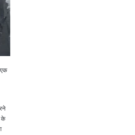
। एक
रने
 के
ा