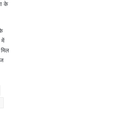
ा के
के
में
 मिल
ाज