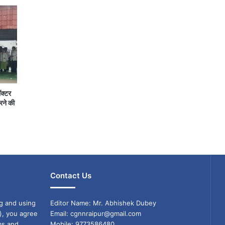
ॉक्टर
रने की
Contact Us
g and using
Editor Name: Mr. Abhishek Dubey
), you agree
Email: cgnnraipur@gmail.com
ms and
Mobile: 9773586480