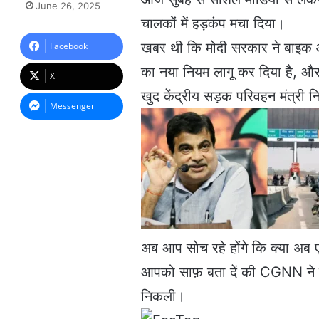
June 26, 2025
n
चालकों में हड़कंप मचा दिया।
d
a
खबर थी कि मोदी सरकार ने बाइक औ
Facebook
n
का नया नियम लागू कर दिया है, औ
e
X
m
खुद केंद्रीय सड़क परिवहन मंत्री 
a
Messenger
i
l
अब आप सोच रहे होंगे कि क्या अब ए
आपको साफ़ बता दें की CGNN ने
निकली।