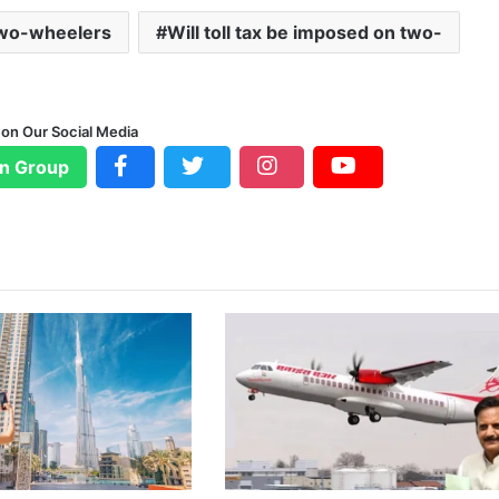
wo-wheelers
Will toll tax be imposed on two-
 on Our Social Media
n Group