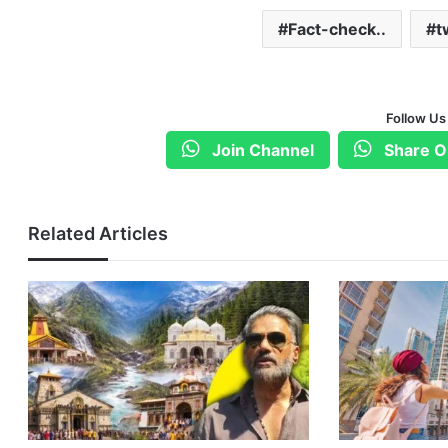
Fact-check..
t
Follow Us
Join Channel
Share O
Related Articles