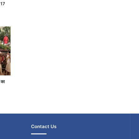
े 17
 का
Contact Us