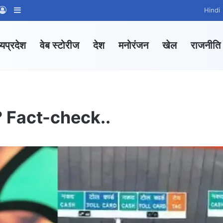
App Channel
hatsApp Group
Log In
Sidebar
Hindi
्यप्रदेश
वेब स्टोरीज
देश
मनोरंजन
खेल
राजनीति
्स? Fact-check..