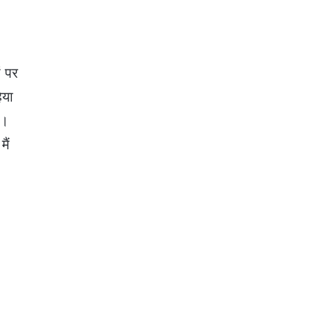
ं पर
िया
ी।
ैं