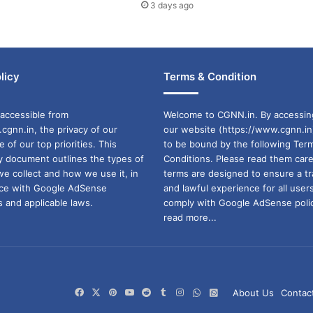
3 days ago
licy
Terms & Condition
accessible from
Welcome to CGNN.in. By accessin
cgnn.in, the privacy of our
our website (https://www.cgnn.in
ne of our top priorities. This
to be bound by the following Ter
cy document outlines the types of
Conditions. Please read them care
we collect and how we use it, in
terms are designed to ensure a t
ance with Google AdSense
and lawful experience for all user
 and applicable laws.
comply with Google AdSense polic
read more...
Facebook
X
Pinterest
YouTube
Reddit
Tumblr
Instagram
WhatsApp
WhatsApp
About Us
Contac
Channel
Group