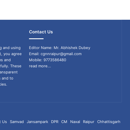
Contact Us
g and using
Editor Name: Mr. Abhishek Dubey
), you agree
Email: cgnnraipur@gmail.com
ms and
Mobile: 9773586480
fully. These
read more...
ransparent
s and to
ies.
t Us
Samvad
Jansampark
DPR
CM
Naxal
Raipur
Chhattisgarh