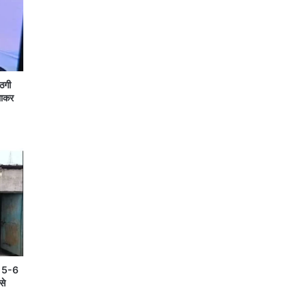
 ठगी
लाकर
ें 5-6
से