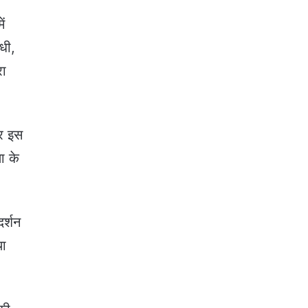
ें
ंधी,
रा
और इस
ा के
दर्शन
था