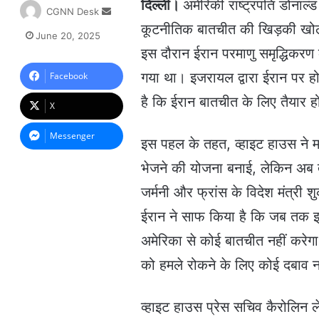
दिल्ली।
अमेरिकी राष्ट्रपति डोनाल्ड
S
CGNN Desk
e
कूटनीतिक बातचीत की खिड़की खो
June 20, 2025
n
इस दौरान ईरान परमाणु समृद्धिकर
d
a
गया था। इजरायल द्वारा ईरान पर हो
Facebook
n
है कि ईरान बातचीत के लिए तैयार 
e
X
m
a
Messenger
इस पहल के तहत, व्हाइट हाउस ने मध्
i
l
भेजने की योजना बनाई, लेकिन अब तक
जर्मनी और फ्रांस के विदेश मंत्री शु
ईरान ने साफ किया है कि जब तक इ
अमेरिका से कोई बातचीत नहीं करे
को हमले रोकने के लिए कोई दबाव न
व्हाइट हाउस प्रेस सचिव कैरोलिन ल