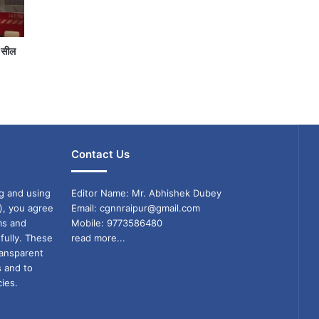
क सील
Contact Us
g and using
Editor Name: Mr. Abhishek Dubey
), you agree
Email: cgnnraipur@gmail.com
ms and
Mobile: 9773586480
fully. These
read more...
ransparent
s and to
ies.