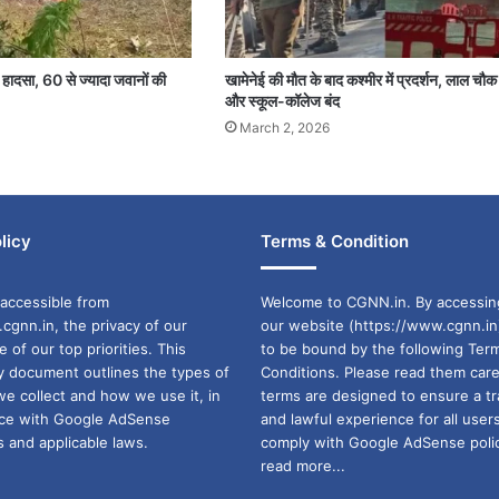
ान हादसा, 60 से ज्यादा जवानों की
खामेनेई की मौत के बाद कश्मीर में प्रदर्शन, लाल चौ
और स्कूल-कॉलेज बंद
March 2, 2026
licy
Terms & Condition
accessible from
Welcome to CGNN.in. By accessin
cgnn.in, the privacy of our
our website (https://www.cgnn.in
ne of our top priorities. This
to be bound by the following Ter
cy document outlines the types of
Conditions. Please read them care
we collect and how we use it, in
terms are designed to ensure a t
ance with Google AdSense
and lawful experience for all user
 and applicable laws.
comply with Google AdSense polic
read more...