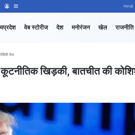
am
tsApp Channel
WhatsApp Group
Log In
Sidebar
Hindi
्यप्रदेश
वेब स्टोरीज
देश
मनोरंजन
खेल
राजनीति
ोशिशें तेज
ली कूटनीतिक खिड़की, बातचीत की कोशिश