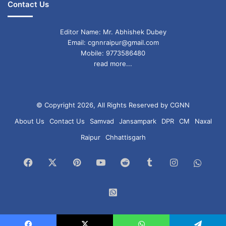
Contact Us
Editor Name: Mr. Abhishek Dubey
Email: cgnnraipur@gmail.com
Mobile: 9773586480
read more...
© Copyright 2026, All Rights Reserved by CGNN
About Us
Contact Us
Samvad
Jansampark
DPR
CM
Naxal
Raipur
Chhattisgarh
Facebook
X
Pinterest
YouTube
Reddit
Tumblr
Instagram
What
Chan
WhatsApp
Group