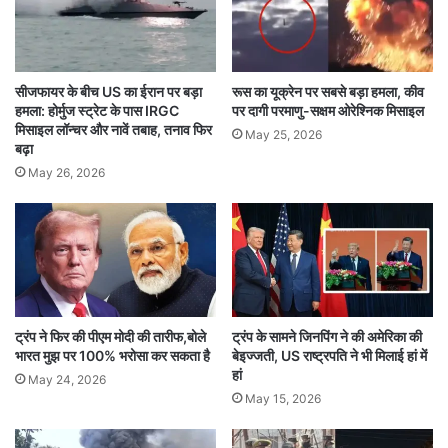
मोरक्को पिछले छह साल से सूखा झेल रहा है, जिससे
मुद्रास्फीति बढ़ी है और भेड़ों की कीमतें चढ़ी हैं। इस साल
बारिश भी पिछले 30 वर्षों के औसत से 53% कम हुई है,
सीजफायर के बीच US का ईरान पर बड़ा
रूस का यूक्रेन पर सबसे बड़ा हमला, कीव
हमला: होर्मुज स्ट्रेट के पास IRGC
पर दागी परमाणु-सक्षम ओरेश्निक मिसाइल
जिससे चरागाहों की कमी हो गई है और भेड़ों की संख्या में
मिसाइल लॉन्चर और नावें तबाह, तनाव फिर
May 25, 2026
बढ़ा
गिरावट आई है। सरकार ने इस समस्या का समाधान करने
May 26, 2026
के लिए पशुओं पर सब्सिडी देने के अलावा ऑस्ट्रेलिया, स्पेन
और रोमानिया से भेड़ों का आयात भी किया है। यह पहला
मौका नहीं है, जब मोरक्को के राजा ने इस प्रकार के आदेश
जारी किए हैं। इससे पहले राजा हसन द्वितीय ने अपने
शासनकाल में तीन बार इसी तरह के आदेश दिए थे।
ट्रंप ने फिर की पीएम मोदी की तारीफ,बोले
ट्रंप के सामने जिनपिंग ने की अमेरिका की
भारत मुझ पर 100% भरोसा कर सकता है
बेइज्जती, US राष्ट्रपति ने भी मिलाई हां में
हां
मोरक्को के लोग साधारण तरीके से त्योहार मनाने के लिए तैयार
May 24, 2026
May 15, 2026
देश में कुछ ट्रेड यूनियनों और कार्यकर्ता समूहों ने बुनियादी