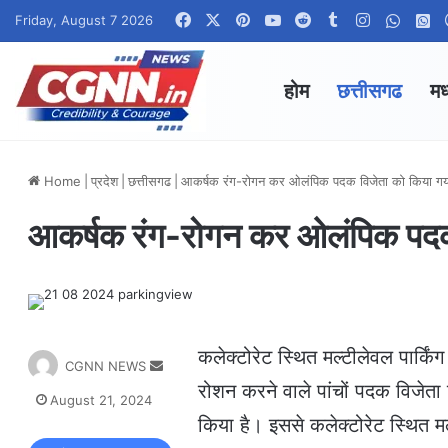
Facebook
X
Pinterest
YouTube
Reddit
Tumblr
Instagram
Whats
W
Friday, August 7 2026
होम
छत्तीसगढ
मध
Home
|
प्रदेश
|
छत्तीसगढ
|
आकर्षक रंग-रोगन कर ओलंपिक पदक विजेता को किया गया 
आकर्षक रंग-रोगन कर ओलंपिक पदक व
कलेक्टोरेट स्थित मल्टीलेवल पार्किं
S
CGNN NEWS
e
रोशन करने वाले पांचों पदक विजेता खि
August 21, 2024
n
किया है। इससे कलेक्टोरेट स्थित मल
d