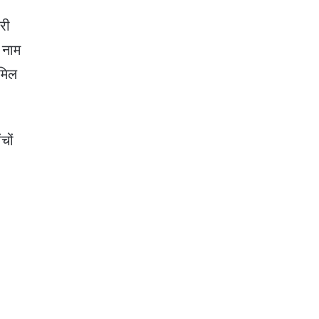
री
 नाम
ामिल
चों