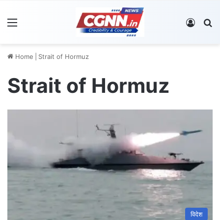
Menu
Log In
S
Home
|
Strait of Hormuz
Strait of Hormuz
विदेश