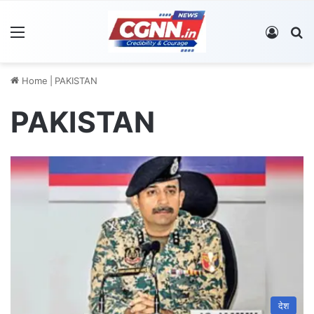
Menu
Log In
S
Home
|
PAKISTAN
PAKISTAN
देश