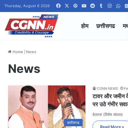
Facebook
X
Pinterest
YouTube
Reddit
Tumblr
Instag
Wha
Thursday, August 6 2026
होम
छत्तीसगढ
मध
Home
|
News
News
CGNN NEWS
Fe
टावर और जमीन के
पर उठे गंभीर सव
बेलतरा (विशेष संवादद
छत्तीसगढ
Read More »