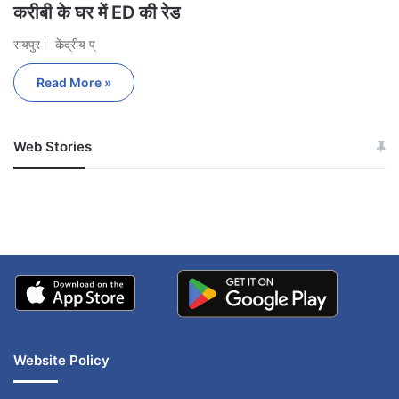
करीबी के घर में ED की रेड
रायपुर। केंद्रीय प्
Read More »
Web Stories
जम्मू-कश्मीर में बारिश से
सोनम ने ही राजा को दिया था
अपडेट
खाई में धक्का… आरोपियों ने
बताई सच्चाई
Website Policy