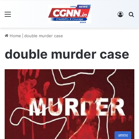
Menu
Log In
S
Home
|
double murder case
double murder case
अपराध