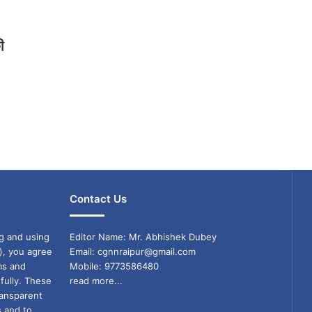
ी
Contact Us
g and using
Editor Name: Mr. Abhishek Dubey
), you agree
Email: cgnnraipur@gmail.com
ms and
Mobile: 9773586480
fully. These
read more...
ransparent
s and to