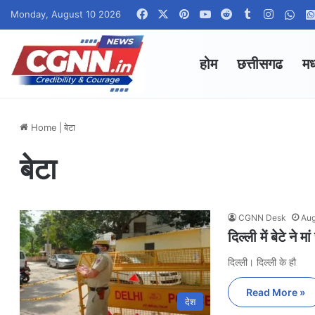
Facebook
X
Pinterest
YouTube
Reddit
Tumblr
Instagr
Wha
Monday, August 10 2026
होम
छत्तीसगढ
मध
Home
|
बेटा
बेटा
CGNN Desk
Aug
दिल्ली में बेटे ने
दिल्ली। दिल्ली के हौ
Read More »
देश