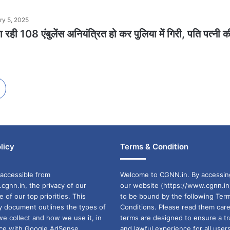
ry 5, 2025
रही 108 एंबुलेंस अनियंत्रित हो कर पुलिया में गिरी, पति पत्नी क
licy
Terms & Condition
accessible from
Welcome to CGNN.in. By accessin
cgnn.in, the privacy of our
our website (https://www.cgnn.in
ne of our top priorities. This
to be bound by the following Ter
cy document outlines the types of
Conditions. Please read them care
we collect and how we use it, in
terms are designed to ensure a t
ance with Google AdSense
and lawful experience for all user