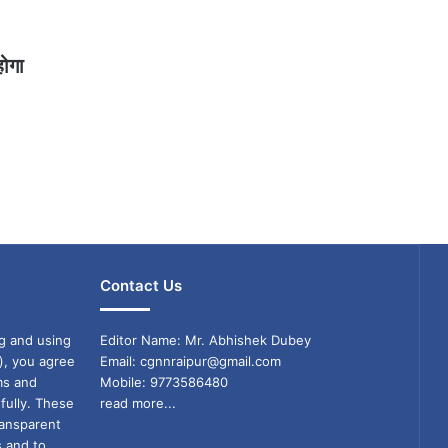
होगा
Contact Us
g and using
Editor Name: Mr. Abhishek Dubey
), you agree
Email: cgnnraipur@gmail.com
ms and
Mobile: 9773586480
fully. These
read more...
ransparent
s and to