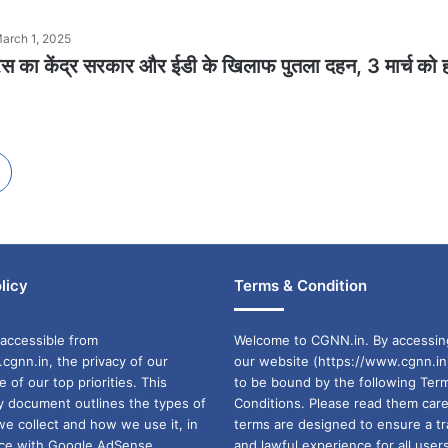
arch 1, 2025
रेस का केंद्र सरकार और ईडी के खिलाफ पुतला दहन, 3 मार्च को 
licy
Terms & Condition
accessible from
Welcome to CGNN.in. By accessin
cgnn.in, the privacy of our
our website (https://www.cgnn.in
ne of our top priorities. This
to be bound by the following Ter
cy document outlines the types of
Conditions. Please read them care
we collect and how we use it, in
terms are designed to ensure a t
ance with Google AdSense
and lawful experience for all user