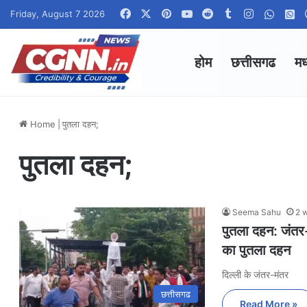
Facebook
X
Pinterest
YouTube
Reddit
Tumblr
Instagram
Whats
W
Friday, August 7 2026
होम
छत्तीसगढ
मध
Home
|
पुतला दहन;
पुतला दहन;
Seema Sahu
2 
पुतला दहन: जंतर-म
का पुतला दहन
दिल्ली के जंतर-मंतर
छत्तीसगढ
Read More »