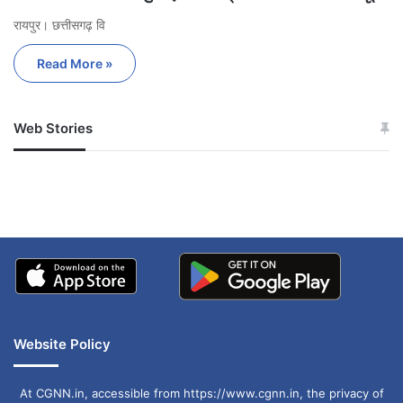
रायपुर। छत्तीसगढ़ वि
Read More »
Web Stories
जम्मू-कश्मीर में बारिश से
सोनम ने ही राजा को दिया था
अपडेट
खाई में धक्का… आरोपियों ने
बताई सच्चाई
Website Policy
At CGNN.in, accessible from https://www.cgnn.in, the privacy of