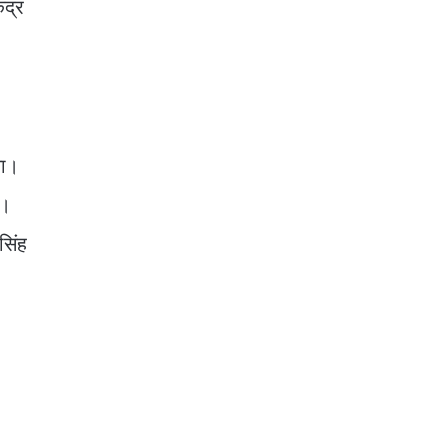
ंद्र
ला।
ा।
सिंह