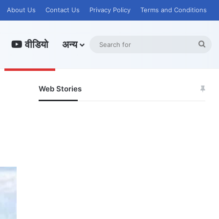
About Us
Contact Us
Privacy Policy
Terms and Conditions
वीडियो
अन्य
Sea
for
Web Stories
जम्मू-कश्मीर में बारिश
सोनम ने ही राजा को
से अपडेट
दिया था खाई में
धक्का… आरोपियों ने
बताई सच्चाई