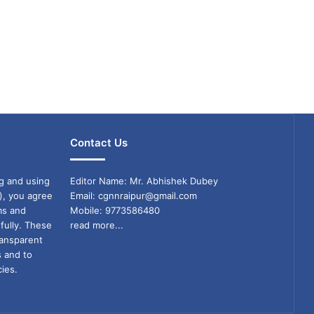
Contact Us
g and using
Editor Name: Mr. Abhishek Dubey
), you agree
Email: cgnnraipur@gmail.com
ms and
Mobile: 9773586480
fully. These
read more...
ransparent
s and to
ies.