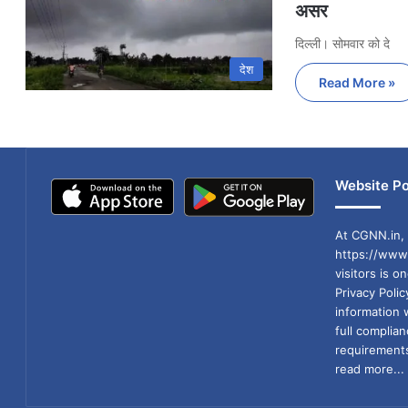
असर
दिल्ली। सोमवार को दे
देश
Read More »
Website Po
At CGNN.in, 
https://www.
visitors is o
Privacy Poli
information 
full compli
requirements
read more...