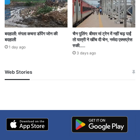
बदहाली: मंगला कचरा डंपिंग जोन की
चैन पुलिंग: बीमार मां ट्रेन में नहीं चढ़ पाईं
बदहाली
तो यात्री ने खींच दी चेन, नर्मदा एक्सप्रेस
रुकी…..
1 day ago
3 days ago
Web Stories
जम्मू-कश्मीर में बारिश से
सोनम ने ही राजा को दिया था
अपडेट
खाई में धक्का… आरोपियों ने
बताई सच्चाई
अब भी जारी है ये गोरखधंधा
बावजूद इसके, रायपुर में कई पाश इलाकों और होटलों में स्पा