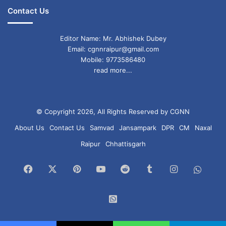
Contact Us
Editor Name: Mr. Abhishek Dubey
Email: cgnnraipur@gmail.com
Mobile: 9773586480
read more...
© Copyright 2026, All Rights Reserved by CGNN
About Us
Contact Us
Samvad
Jansampark
DPR
CM
Naxal
Raipur
Chhattisgarh
Facebook
X
Pinterest
YouTube
Reddit
Tumblr
Instagram
What
Chan
WhatsApp
Group