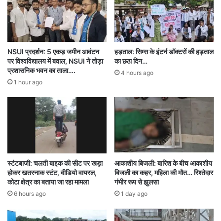
गतिविधियाँ सामने आईं।
मामला दर्ज
NSUI प्रदर्शन: 5 एकड़ जमीन आवंटन
हड़ताल: सिम्स के इंटर्न डॉक्टरों की हड़ताल
युवतियों के बयान और मौके से मिले सबूतों के आधार पर
पर विश्वविद्यालय में बवाल, NSUI ने तोड़ा
का छठा दिन…
प्रशासनिक भवन का ताला….
4 hours ago
पुलिस ने महिला संचालिका के खिलाफ पीटा एक्ट के तहत
1 hour ago
केस दर्ज कर लिया है। मामला अपराध क्रमांक
103/2025 के अंतर्गत अनैतिक व्यापार (निवारण)
अधिनियम 1956 की धारा 3, 4, 5, 7 में दर्ज किया गया
है।
स्टंटबाजी: चलती बाइक की सीट पर खड़ा
आकाशीय बिजली: बारिश के बीच आकाशीय
होकर खतरनाक स्टंट, वीडियो वायरल,
बिजली का कहर, महिला की मौत… रिश्तेदार
कोटा क्षेत्र का बताया जा रहा मामला
गंभीर रूप से झुलसा
6 hours ago
1 day ago