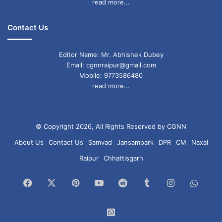
read more...
Contact Us
Editor Name: Mr. Abhishek Dubey
Email: cgnnraipur@gmail.com
Mobile: 9773586480
read more...
© Copyright 2026, All Rights Reserved by CGNN
About Us
Contact Us
Samvad
Jansampark
DPR
CM
Naxal
Raipur
Chhattisgarh
Facebook
X
Pinterest
YouTube
Reddit
Tumblr
Instagram
What
Chan
WhatsApp