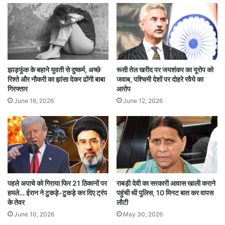
आदमी घर में कैसे घुस आया। हमलावर ने फिलिप पर भी
हमला किया। फिलहाल एक्टर सैफ अली खान को लीलावती
अस्पताल से डिस्चार्ज कर दिया गया है और वह अपने घर में
हैं। वारदात के बाद घायल स्थिति में उन्हें एक ऑटो ड्राइवर
झाड़फूंक के बहाने युवती से दुष्कर्म, अच्छे
रूसी तेल खरीद पर जयशंकर का यूरोप को
ने अस्पताल पहुंचाया था, जहां उनके मित्र अफसर जैदी ने
रिश्ते और नौकरी का झांसा देकर ढोंगी बाबा
जवाब, पश्चिमी देशों पर दोहरे रवैये का
गिरफ्तार
आरोप
अस्पताल में बाकी का प्रोसेस पूरा किया था। अफसर जैदी
June 16, 2026
June 12, 2026
पटौदी के पारिवारिक मित्र हैं। 16 जनवरी को उन्हें सैफ
अली खान के परिवार के सदस्यों से सुबह 3:30 बजे के
आसपास फोन आया कि वे लीलावती अस्पताल पहुंचे, जहां
सैफ को भर्ती कराया जा रहा है।
पहले अपाचे को गिराया फिर 21 ठिकानों पर
राबड़ी देवी का सरकारी आवास खाली कराने
हमले… ईरान ने टुकड़े-टुकड़े कर दिए ट्रंप
पहुंची थी पुलिस, 10 मिनट बात कर वापस
के तेवर
लौटी
June 10, 2026
May 30, 2026