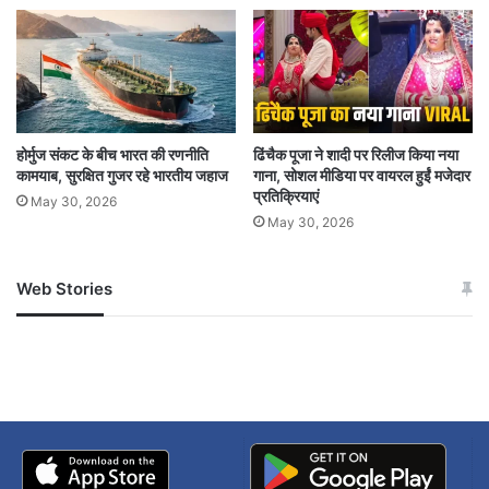
Saif Ali Khan assault case
होर्मुज संकट के बीच भारत की रणनीति
ढिंचैक पूजा ने शादी पर रिलीज किया नया
कामयाब, सुरक्षित गुजर रहे भारतीय जहाज
गाना, सोशल मीडिया पर वायरल हुईं मजेदार
प्रतिक्रियाएं
May 30, 2026
May 30, 2026
Web Stories
जम्मू-कश्मीर में बारिश से
सोनम ने ही राजा को दिया था
अपडेट
खाई में धक्का… आरोपियों ने
बताई सच्चाई