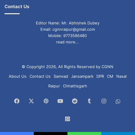
Contact Us
Editor Name: Mr. Abhishek Dubey
Email: cgnnraipur@gmail.com
Mobile: 9773586480
read more...
© Copyright 2026, All Rights Reserved by CGNN
About Us
Contact Us
Samvad
Jansampark
DPR
CM
Naxal
Raipur
Chhattisgarh
Facebook
X
Pinterest
YouTube
Reddit
Tumblr
Instagram
What
Chan
WhatsApp
Group