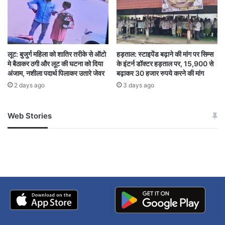
जुड़ी जगहों की रिकॉर्डिंग राष्ट्रीय सुरक्षा के लिए खतरा बन
सकती है।
इसी वजह से अब एयरपोर्ट प्रशासन नियमों को लेकर पूरी
लूट: बुजुर्ग महिला को शातिर तरीके से ऑटो
हड़ताल: स्टाइपेंड बढ़ाने की मांग पर सिम्स
मे बैठाकर ठगी और लूट की घटना को दिया
के इंटर्न डॉक्टर हड़ताल पर, 15,900 से
तरह सख्त नजर आ रहा है।
अंजाम, नशीला पदार्थ पिलाकर उतारे जेवर
बढ़ाकर 30 हजार रुपये करने की मांग
2 days ago
3 days ago
Air Travel Ban
Airport Guidelines
Web Stories
जम्मू-कश्मीर में बारिश से
सोनम ने ही राजा को दिया था
Airport Reel Ban
Airport Security
अपडेट
खाई में धक्का… आरोपियों ने
बताई सच्चाई
BCAS
CISF
DGCA
Reel Shooting
Video Recording Rules