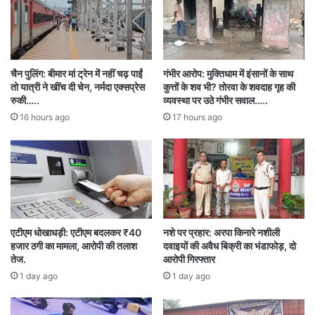
अनिवार्य होगा।
अधिकारियों के अनुसार, यदि कोई यात्री चेतावनी के बावजूद
वीडियो शूटिंग जारी रखता है, तो उसे “अनरूली पैसेंजर”
चैन पुलिंग: बीमार मां ट्रेन में नहीं चढ़ पाईं
गंभीर आरोप: मुक्तिधाम में इंसानों के साथ
तो यात्री ने खींच दी चेन, नर्मदा एक्सप्रेस
कुत्तों के शव भी? तोरवा के शवदाह गृह की
घोषित किया जा सकता है।
रुकी…..
व्यवस्था पर उठे गंभीर सवाल…..
16 hours ago
17 hours ago
DGCA की जीरो टॉलरेंस नीति के तहत ऐसे यात्रियों पर 3
महीने से लेकर 2 साल या उससे अधिक समय तक हवाई
यात्रा पर प्रतिबंध लगाया जा सकता है। गंभीर मामलों में
CISF मोबाइल फोन या अन्य इलेक्ट्रॉनिक डिवाइस भी जब्त
कर सकती है।
एटीएम धोखाधड़ी: एटीएम बदलकर ₹40
नशे पर प्रहार: अरपा किनारे नशीली
हजार ठगी का मामला, आरोपी की तलाश
दवाइयों की अवैध बिक्री का भंडाफोड़, दो
तेज.
आरोपी गिरफ्तार
एविएशन एक्सपर्ट्स का कहना है कि एयरपोर्ट देश की
1 day ago
1 day ago
संवेदनशील सुरक्षा व्यवस्था का हिस्सा हैं। ऐसे में सुरक्षा से