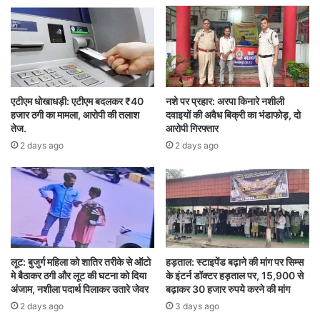
बता दें कि सुकमा कलेक्टर हरीश के निर्देश पर न विभाग के
द्वारा बोडागुड़ा, फायदागुड़ा, एर्राबोर, बिरला के पास सड़क
को ऊंचा कर ऊंचे पुल का निर्माण किया जाना है हालांकि
फिलहाल कार्य की स्वीकृति नहीं मिली है इस वजह से अभी
इलाके के लोगों को ऐसी स्थितियों से गुजरना पड़ेगा।
एटीएम धोखाधड़ी: एटीएम बदलकर ₹40
नशे पर प्रहार: अरपा किनारे नशीली
हजार ठगी का मामला, आरोपी की तलाश
दवाइयों की अवैध बिक्री का भंडाफोड़, दो
तेज.
आरोपी गिरफ्तार
2 days ago
2 days ago
लूट: बुजुर्ग महिला को शातिर तरीके से ऑटो
हड़ताल: स्टाइपेंड बढ़ाने की मांग पर सिम्स
मे बैठाकर ठगी और लूट की घटना को दिया
के इंटर्न डॉक्टर हड़ताल पर, 15,900 से
अंजाम, नशीला पदार्थ पिलाकर उतारे जेवर
बढ़ाकर 30 हजार रुपये करने की मांग
2 days ago
3 days ago