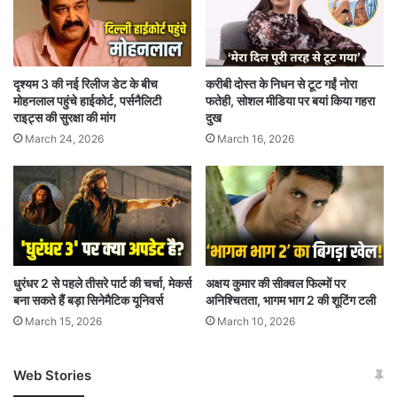
बार राजनीतिक थ्रिलर ‘गेम चेंजर’ में नजर आएंगे। पिछले
महीने, निर्माताओं ने कियारा आडवाणी का एक नया पोस्टर
जारी किया था, जो बहुप्रतीक्षित फिल्म में राम चरण के साथ
दृश्यम 3 की नई रिलीज डेट के बीच
करीबी दोस्त के निधन से टूट गईं नोरा
नजर आएंगी।
मोहनलाल पहुंचे हाईकोर्ट, पर्सनैलिटी
फतेही, सोशल मीडिया पर बयां किया गहरा
राइट्स की सुरक्षा की मांग
दुख
March 24, 2026
March 16, 2026
धुरंधर 2 से पहले तीसरे पार्ट की चर्चा, मेकर्स
अक्षय कुमार की सीक्वल फिल्मों पर
बना सकते हैं बड़ा सिनेमैटिक यूनिवर्स
अनिश्चितता, भागम भाग 2 की शूटिंग टली
March 15, 2026
March 10, 2026
Web Stories
जम्मू-कश्मीर में बारिश से
सोनम ने ही राजा को दिया था