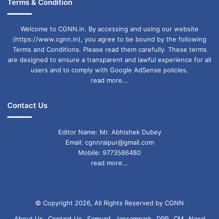
Terms & Condition
Welcome to CGNN.in. By accessing and using our website
(https://www.cgnn.in), you agree to be bound by the following
Terms and Conditions. Please read them carefully. These terms
are designed to ensure a transparent and lawful experience for all
users and to comply with Google AdSense policies.
read more...
Contact Us
Editor Name: Mr. Abhishek Dubey
Email: cgnnraipur@gmail.com
Mobile: 9773586480
read more...
© Copyright 2026, All Rights Reserved by CGNN
About Us
Contact Us
Samvad
Jansampark
DPR
CM
Naxal