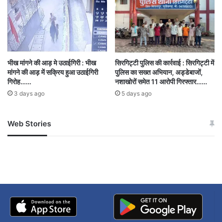
छत्तीसगढ़
धमतरी
भीख मांगने की आड़ मे उठाईगिरी : भीख
सिरगिट्टी पुलिस की कार्रवाई : सिरगिट्टी में
मांगने की आड़ में सक्रिय हुआ उठाईगिरी
पुलिस का सख्त अभियान, अड्डेबाजों,
गिरोह……
नशाखोरों समेत 11 आरोपी गिरफ्तार……
3 days ago
5 days ago
Web Stories
जम्मू-कश्मीर में बारिश से
सोनम ने ही राजा को दिया था
अपडेट
खाई में धक्का… आरोपियों ने
बताई सच्चाई