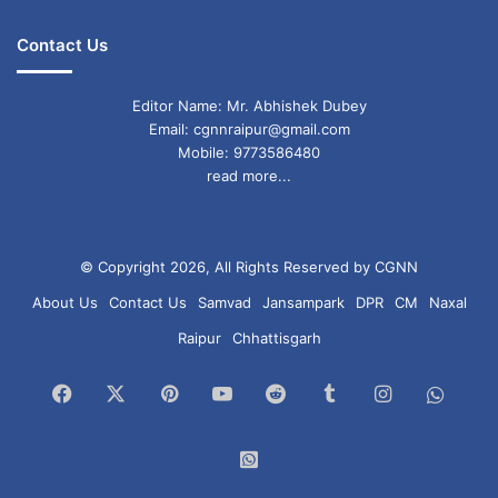
Contact Us
Editor Name: Mr. Abhishek Dubey
Email: cgnnraipur@gmail.com
Mobile: 9773586480
read more...
© Copyright 2026, All Rights Reserved by CGNN
About Us
Contact Us
Samvad
Jansampark
DPR
CM
Naxal
Raipur
Chhattisgarh
Facebook
X
Pinterest
YouTube
Reddit
Tumblr
Instagram
What
Chan
WhatsApp