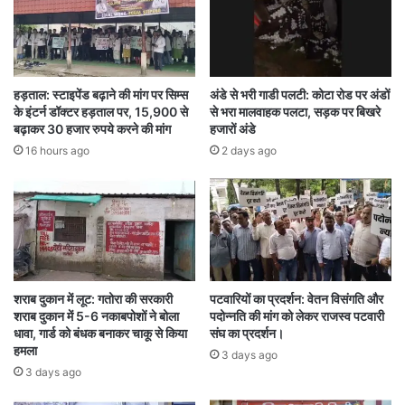
दिया, जिससे ये मौके पर ही फोटो निकालकर ग्राहकों को दे
पाते हैं। साथ ही मोबाइल या पेन ड्राइव में सॉफ्ट कॉपी भी
सस्ती दरों पर दी जाती है।
हड़ताल: स्टाइपेंड बढ़ाने की मांग पर सिम्स
अंडे से भरी गाडी पलटी: कोटा रोड पर अंडों
के इंटर्न डॉक्टर हड़ताल पर, 15,900 से
से भरा मालवाहक पलटा, सड़क पर बिखरे
प्रोजेक्ट युवा का उद्देश्य है कि पढ़ाई कर रहे युवाओं को आज
बढ़ाकर 30 हजार रुपये करने की मांग
हजारों अंडे
16 hours ago
2 days ago
के डिजिटल युग के अनुसार छोटे-छोटे रोजगारों के लिए
प्रशिक्षित किया जाए। इस योजना के तहत डिजिटल
मार्केटिंग, ग्राफिक डिजाइनिंग, शेफ एंड कुकिंग, ब्यूटीशियन,
ड्रोन तकनीक जैसे कई कोर्स कराए जा रहे हैं।
शराब दुकान में लूट: गतोरा की सरकारी
पटवारियों का प्रदर्शन: वेतन विसंगति और
फिलहाल गंगरेल के ये तीन युवा अपनी मेहनत और सरकार
शराब दुकान में 5-6 नकाबपोशों ने बोला
पदोन्नति की मांग को लेकर राजस्व पटवारी
की इस पहल से आत्मनिर्भर बन चुके हैं और स्थानीय युवाओं
धावा, गार्ड को बंधक बनाकर चाकू से किया
संघ का प्रदर्शन।
हमला
3 days ago
के लिए प्रेरणा भी बन रहे हैं।
3 days ago