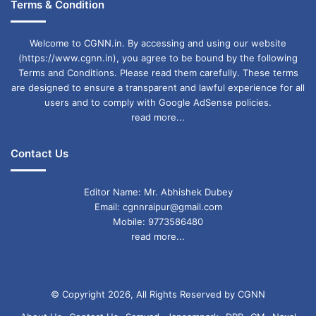
Terms & Condition
Interaksjon skjer via chat, og spillerne
Welcome to CGNN.in. By accessing and using our website
kan kommunisere med dealere og andre
(https://www.cgnn.in), you agree to be bound by the following
Terms and Conditions. Please read them carefully. These terms
spillere i sanntid.
are designed to ensure a transparent and lawful experience for all
users and to comply with Google AdSense policies.
En rask responstid er en sterk indikator
read more...
på at casinoet er seriøst og har
Contact Us
tilstrekkelige ressurser til å håndtere en
stor spillerbase.
Editor Name: Mr. Abhishek Dubey
Email: cgnnraipur@gmail.com
Disse tjenestene fungerer som et
Mobile: 9773586480
mellomledd mellom kort eller bank og
read more...
casinoet, og kan gi både raskere uttak
og økt personvern sammenlignet med
© Copyright 2026, All Rights Reserved by CGNN
direkte kortbetaling.