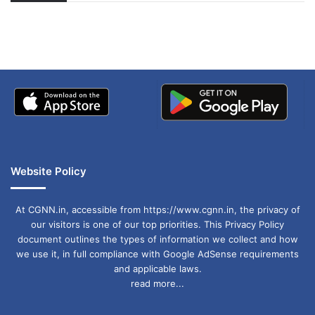
अपडेट
खाई में धक्का… आरोपियों ने
Resultatet er at Lilibet Norge er et begrep
बताई सच्चाई
som stadig oftere dukker opp i diskusjoner
om utenlandske casinoer. En hovedårsak er
deres dyktighet i å tilby betalingsløsninger
som fungerer godt for norske bankkort og
overføringer, ofte via tredjepartsløsninger,
samt aksept av kryptovaluta. Uroen bunner
Website Policy
ofte i faktorer som lisensjurisdiksjon,
At CGNN.in, accessible from https://www.cgnn.in, the privacy of
langsomme uttaksprosesser, og sprikende
our visitors is one of our top priorities. This Privacy Policy
brukeranmeldelser. I den stadig voksende
document outlines the types of information we collect and how
we use it, in full compliance with Google AdSense requirements
verdenen av nettkasinoer er sikkerhet,
and applicable laws.
pålitelighet og ansvarlig lisensiering det
read more...
aller viktigste for enhver spiller.