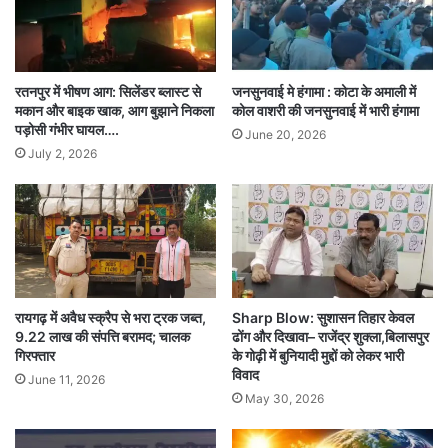
बाद में जब युवती ने उसके साथ रहने की बात कही, तब
युवक ने बताया कि उसकी पहली पत्नी गर्भवती है और वह
उससे शादी नहीं कर सकता।
रतनपुर में भीषण आग: सिलेंडर ब्लास्ट से
जनसुनवाई मे हंगामा : कोटा के अमाली में
मकान और बाइक खाक, आग बुझाने निकला
कोल वाशरी की जनसुनवाई में भारी हंगामा
पड़ोसी गंभीर घायल….
June 20, 2026
पीड़िता ने यह भी आरोप लगाया है कि आरोपी ने उसे किसी
July 2, 2026
अन्य व्यक्ति से विवाह करने के लिए कहा और विरोध करने
पर जान से मारने की धमकी दी।
शिकायत के बाद आरोपी गिरफ्तार
रायगढ़ में अवैध स्क्रैप से भरा ट्रक जब्त,
Sharp Blow: सुशासन तिहार केवल
धमकी मिलने के बाद युवती ने थाने पहुंचकर लिखित शिकायत
9.22 लाख की संपत्ति बरामद; चालक
ढोंग और दिखावा– राजेंद्र शुक्ला,बिलासपुर
गिरफ्तार
के गोढ़ी में बुनियादी मुद्दों को लेकर भारी
दर्ज कराई। पुलिस ने मामला दर्ज कर पीड़िता का बयान और
विवाद
June 11, 2026
चिकित्सकीय परीक्षण कराया।
May 30, 2026