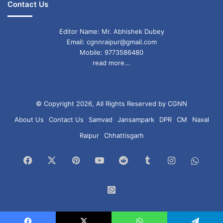
Contact Us
Editor Name: Mr. Abhishek Dubey
Email: cgnnraipur@gmail.com
Mobile: 9773586480
read more...
© Copyright 2026, All Rights Reserved by CGNN
About Us
Contact Us
Samvad
Jansampark
DPR
CM
Naxal
Raipur
Chhattisgarh
Facebook
X
Pinterest
YouTube
Reddit
Tumblr
Instagram
What
Chan
WhatsApp
Group