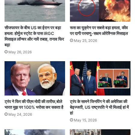
Pope Francis'
अंतिम संस्कार
आज
उम्मीद
दो लाख
पहुंचने
श्रद्धालु
सीजफायर के बीच US का ईरान पर बड़ा
रूस का यूक्रेन पर सबसे बड़ा हमला, कीव
हमला: होर्मुज स्ट्रेट के पास IRGC
पर दागी परमाणु-सक्षम ओरेश्निक मिसाइल
मिसाइल लॉन्चर और नावें तबाह, तनाव फिर
May 25, 2026
बढ़ा
May 26, 2026
ट्रंप ने फिर की पीएम मोदी की तारीफ,बोले
ट्रंप के सामने जिनपिंग ने की अमेरिका की
भारत मुझ पर 100% भरोसा कर सकता है
बेइज्जती, US राष्ट्रपति ने भी मिलाई हां में
हां
May 24, 2026
May 15, 2026