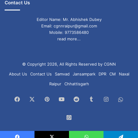
Contact Us
Editor Name: Mr. Abhishek Dubey
Email: cgnnraipur@gmail.com
Mobile: 9773586480
read more...
© Copyright 2026, All Rights Reserved by CGNN
About Us
Contact Us
Samvad
Jansampark
DPR
CM
Naxal
Raipur
Chhattisgarh
Facebook
X
Pinterest
YouTube
Reddit
Tumblr
Instagram
What
Chan
WhatsApp
Group