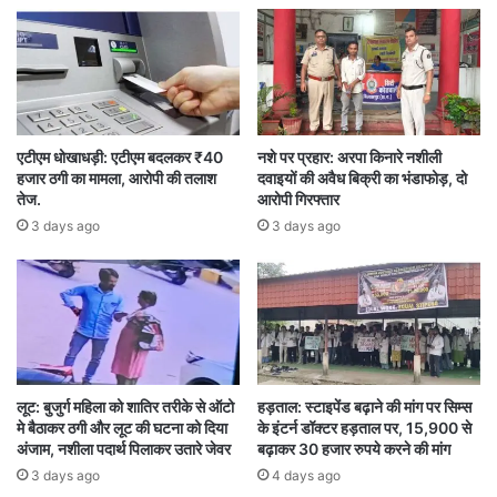
कधई खोदरा स्कूल में 33 विद्यार्थी नौवीं और 10वीं कक्षा में
पढ़ते हैं, जिसमें 16 लड़कियां हैं। वहीं, बोंडानार छात्रावास में
छठी से 12वीं कक्षा तक के कुल 75 लड़के रहते हैं। उइके ने
एटीएम धोखाधड़ी: एटीएम बदलकर ₹40
नशे पर प्रहार: अरपा किनारे नशीली
बताया कि दोनों शिविरों में बच्चों के लिए खेल का मैदान,
हजार ठगी का मामला, आरोपी की तलाश
दवाइयों की अवैध बिक्री का भंडाफोड़, दो
तेज.
आरोपी गिरफ्तार
पेयजल, शौचालय और अन्य सुविधाएं उपलब्ध हैं
3 days ago
3 days ago
आंतरिक इलाकों में स्थानांतरित होंगे और शिविर
बरहाई ने कहा, नक्सलवाद के खिलाफ लड़ाई जीतने के लिए
धीरे-धीरे और अधिक शिविरों को आंतरिक इलाकों में
लूट: बुजुर्ग महिला को शातिर तरीके से ऑटो
हड़ताल: स्टाइपेंड बढ़ाने की मांग पर सिम्स
स्थानांतरित किया जाएगा। अच्छी बात यह है कि प्रशासन
मे बैठाकर ठगी और लूट की घटना को दिया
के इंटर्न डॉक्टर हड़ताल पर, 15,900 से
खाली किए गए शिविरों का उपयोग विभिन्न उद्देश्यों, खासकर
अंजाम, नशीला पदार्थ पिलाकर उतारे जेवर
बढ़ाकर 30 हजार रुपये करने की मांग
3 days ago
4 days ago
शिक्षा के लिए कर रहा है। एक और खाली किए गए शिविर