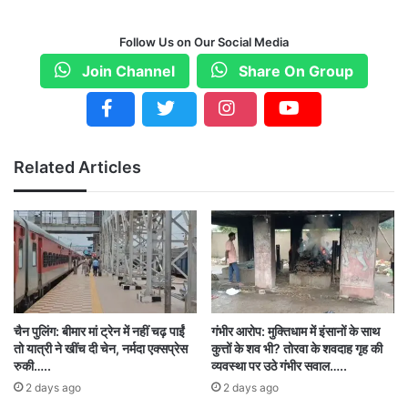
पिछले साल फरवरी में स्थानांतरित किया गया, जबकि कधई
Follow Us on Our Social Media
खोदरा शिविर की स्थापना 2015 में हुई थी, जिसे इस साल
Join Channel
Share On Group
फरवरी में स्थानांतरित किया गया।
अंतागढ़ के अतिरिक्त कलेक्टर बीएस उइके ने बताया, कधई
खोदरा गांव वाले शिविर को मौजूदा शैक्षणिक सत्र से सरकारी
Related Articles
हाईस्कूल के तौर पर इस्तेमाल किया जा रहा, जबकि दूसरे
को पिछले साल ही लड़कों के लिए प्री-मैट्रिक छात्रावास
बना दिया गया था। अतिरिक्त पुलिस अधीक्षक (अंतागढ़)
जयप्रकाश बरहाई ने कहा कि दो शिविरों का स्थानांतरण
सुरक्षाकर्मियों की ओर से मौजूदा प्रतिष्ठानों के आसपास के
चैन पुलिंग: बीमार मां ट्रेन में नहीं चढ़ पाईं
गंभीर आरोप: मुक्तिधाम में इंसानों के साथ
क्षेत्रों में अपनी पकड़ मजबूत किए जाने का नतीजा है।
तो यात्री ने खींच दी चेन, नर्मदा एक्सप्रेस
कुत्तों के शव भी? तोरवा के शवदाह गृह की
रुकी…..
व्यवस्था पर उठे गंभीर सवाल…..
2 days ago
2 days ago
छात्र-छात्राओं को उपलब्ध कराई जा रही सुविधा