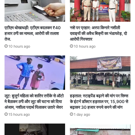
लोगों की मौत हो गई।
जीपीएस से मिली जानकारी, शुरू हुआ राहत अभियान
एटीएम धोखाधड़ी: एटीएम बदलकर ₹40
नशे पर प्रहार: अरपा किनारे नशीली
हजार ठगी का मामला, आरोपी की तलाश
दवाइयों की अवैध बिक्री का भंडाफोड़, दो
तेज.
आरोपी गिरफ्तार
देर रात तक वाहन के गंतव्य तक नहीं पहुंचने पर उसकी
10 hours ago
10 hours ago
लोकेशन की जांच की गई। जीपीएस के माध्यम से वाहन की
अंतिम स्थिति का पता चलने के बाद स्थानीय प्रशासन और
पुलिस को सूचना दी गई।
दुर्गम क्षेत्र और खराब मौसम के कारण बचाव अभियान में
लूट: बुजुर्ग महिला को शातिर तरीके से ऑटो
हड़ताल: स्टाइपेंड बढ़ाने की मांग पर सिम्स
काफी कठिनाइयों का सामना करना पड़ा। गहरी खाई और
मे बैठाकर ठगी और लूट की घटना को दिया
के इंटर्न डॉक्टर हड़ताल पर, 15,900 से
अंजाम, नशीला पदार्थ पिलाकर उतारे जेवर
बढ़ाकर 30 हजार रुपये करने की मांग
पथरीले रास्तों के बीच राहत दल ने स्थानीय लोगों की मदद से
15 hours ago
1 day ago
अभियान चलाया और कई घंटों की मशक्कत के बाद शवों को
बाहर निकाला गया।