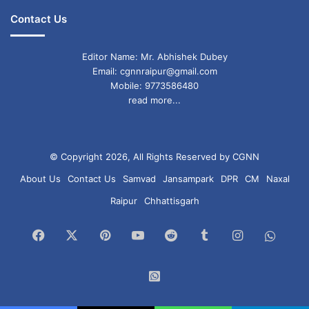
Contact Us
Editor Name: Mr. Abhishek Dubey
Email: cgnnraipur@gmail.com
Mobile: 9773586480
read more...
© Copyright 2026, All Rights Reserved by CGNN
About Us
Contact Us
Samvad
Jansampark
DPR
CM
Naxal
Raipur
Chhattisgarh
Facebook
X
Pinterest
YouTube
Reddit
Tumblr
Instagram
What
Chan
WhatsApp
Group