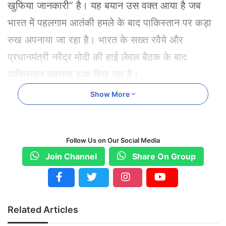
खुफिया जानकारी” है। यह बयान उस वक्त आया है जब
भारत में पहलगाम आतंकी हमले के बाद पाकिस्तान पर कड़ा
रुख अपनाया जा रहा है। भारत के सख्त रवैये और
प्रधानमंत्री नरेंद्र मोदी की हाई लेवल बैठक के बाद
पाकिस्तान घबराया हुआ दिख रहा है।
Show More
शहबाज शरीफ ने UN से की शिकायत
पाकिस्तान के प्रधानमंत्री शहबाज शरीफ ने मंगलवार को
संयुक्त राष्ट्र महासचिव एंटोनियो गुटेरेस से फोन पर बात की
Follow Us on Our Social Media
और भारत के खिलाफ शिकायत की। उन्होंने कहा कि भारत
Join Channel
Share On Group
बेबुनियाद आरोप लगाकर पाकिस्तान पर दबाव बना रहा है
और संयुक्त राष्ट्र से पहलगाम हमले की “निष्पक्ष जांच” की
मांग की।
Related Articles