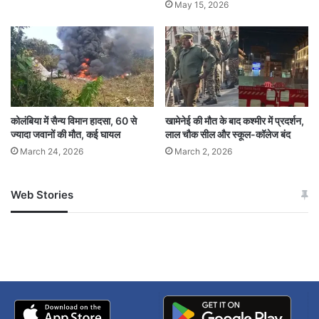
May 15, 2026
भारत
यूएन
हमला
कोलंबिया में सैन्य विमान हादसा, 60 से
खामेनेई की मौत के बाद कश्मीर में प्रदर्शन,
ज्यादा जवानों की मौत, कई घायल
लाल चौक सील और स्कूल-कॉलेज बंद
March 24, 2026
March 2, 2026
Web Stories
जम्मू-कश्मीर में बारिश से
सोनम ने ही राजा को दिया था
अपडेट
खाई में धक्का… आरोपियों ने
बताई सच्चाई