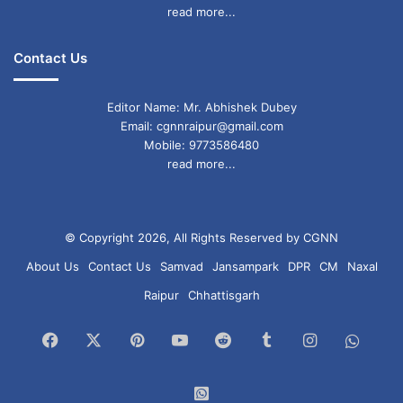
read more...
Contact Us
Editor Name: Mr. Abhishek Dubey
Email: cgnnraipur@gmail.com
Mobile: 9773586480
read more...
© Copyright 2026, All Rights Reserved by CGNN
About Us
Contact Us
Samvad
Jansampark
DPR
CM
Naxal
Raipur
Chhattisgarh
Facebook
X
Pinterest
YouTube
Reddit
Tumblr
Instagram
What
Chan
WhatsApp