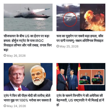
पाकिस्तान खुद है आतंक का गढ़
पाकिस्तानी विदेश मंत्री इशाक डार ने संसद में कबूल किया
कि पाकिस्तान के दबाव में संयुक्त राष्ट्र सुरक्षा परिषद के
बयान से लश्कर-ए-तैयबा की शाखा TRF का नाम हटाया
सीजफायर के बीच US का ईरान पर बड़ा
रूस का यूक्रेन पर सबसे बड़ा हमला, कीव
गया। इससे यह फिर साबित हुआ कि पाकिस्तान आतंकवाद
हमला: होर्मुज स्ट्रेट के पास IRGC
पर दागी परमाणु-सक्षम ओरेश्निक मिसाइल
को कहीं न कहीं समर्थन देता है।
मिसाइल लॉन्चर और नावें तबाह, तनाव फिर
May 25, 2026
बढ़ा
May 26, 2026
भारत ने अभी तक पाकिस्तान के इन बयानों पर आधिकारिक
प्रतिक्रिया नहीं दी है, लेकिन रक्षा विशेषज्ञों का मानना है कि
पाकिस्तान की यह घबराहट भारत की कूटनीतिक और
रणनीतिक मजबूती का नतीजा है।
ट्रंप ने फिर की पीएम मोदी की तारीफ,बोले
ट्रंप के सामने जिनपिंग ने की अमेरिका की
भारत मुझ पर 100% भरोसा कर सकता है
बेइज्जती, US राष्ट्रपति ने भी मिलाई हां में
PAKISTAN
गुहार
झूठ
पाकिस्तान
हां
May 24, 2026