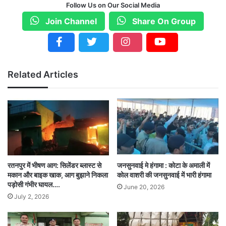
Follow Us on Our Social Media
forskellige temaer, kortspil, roulette og alt
Join Channel
Share On Group
hvad du kan bede om fra et online casino.
Derefter kvitterer Bet365 med
væddemålskreditter svarende til din første
Related Articles
indbetaling. En sport odds bonus kan have
form af både en indbetalingsbonus, et
freebet eller et risikofrit væddemål. En
anden type freebet-bonus, som de danske
bookmakere er flittige til at dele ud af, er en
bonus hvor brugeren modtager et freebet
रतनपुर में भीषण आग: सिलेंडर ब्लास्ट से
जनसुनवाई मे हंगामा : कोटा के अमाली में
मकान और बाइक खाक, आग बुझाने निकला
कोल वाशरी की जनसुनवाई में भारी हंगामा
på samme beløb som vedkommendes første
पड़ोसी गंभीर घायल….
June 20, 2026
indbetaling eller placeret væddemål. Her er
July 2, 2026
der ofte strengere krav til væddemålets