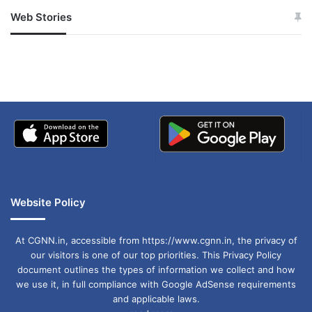
antal gange, før du kan få udbetalt
Web Stories
जम्मू-कश्मीर में बारिश से
सोनम ने ही राजा को दिया था
bonussen til din konto. En velkomstbonus
अपडेट
खाई में धक्का… आरोपियों ने
बताई सच्चाई
kommer ofte i form af en indbetalingsbonus
eller et extra bet. Det er vigtigt at du kun
spiller hos de bookmakere vi anbefaler hér,
nemlig bookmakere, der har licens ved den
danske Spillemyndighed. På en interessant
tredie plads, finder vi Marathonbet, som
umiddelbart bør være en outsider til denne
Website Policy
plads.
At CGNN.in, accessible from https://www.cgnn.in, the privacy of
our visitors is one of our top priorities. This Privacy Policy
Dine gevinster på danske spillesider, som
document outlines the types of information we collect and how
we use it, in full compliance with Google AdSense requirements
har licens ved Spillemyndigheden, er
and applicable laws.
nemlig skattefrie. Vi har gemt en af de