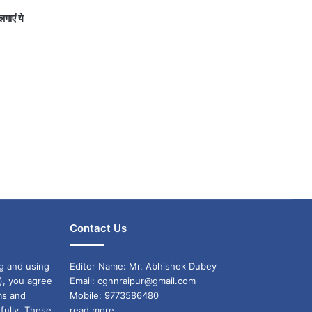
ाएं ये
Contact Us
g and using
Editor Name: Mr. Abhishek Dubey
), you agree
Email: cgnnraipur@gmail.com
ms and
Mobile: 9773586480
fully. These
read more...