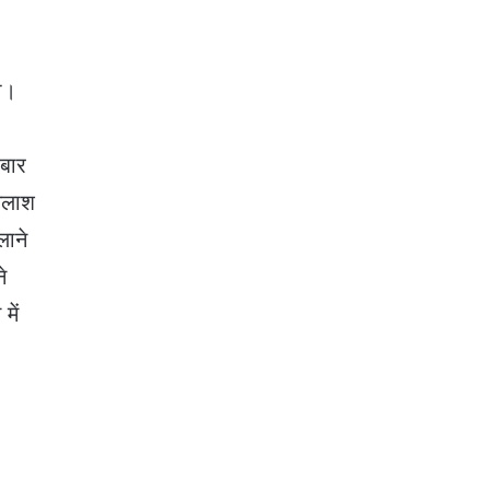
थी।
र
 बार
 तलाश
लाने
े
में