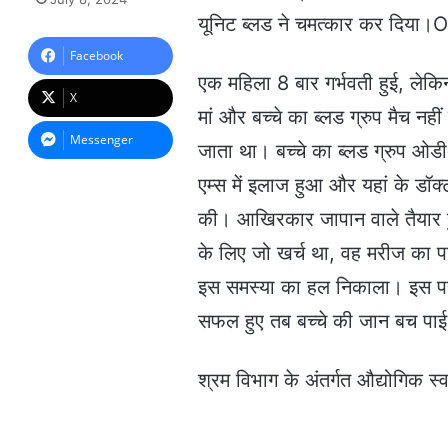
n
यूनिट ब्लड ने चमत्कार कर दि
d
a
Facebook
n
एक महिला 8 बार गर्भवती हुई, लेकि
e
X
m
मां और बच्चे का ब्लड ग्रुप मैच न
a
Messenger
जाता था। बच्चे का ब्लड ग्रुप ओ
i
l
एम्स में इलाज हुआ और यहां के डॉक्ट
की। आखिरकार जापान वाले तैयार हुए।
के लिए जो खर्च था, वह मरीज का पर
इस समस्या का हल निकाला। इस पर ल
सफल हुए तब बच्चे की जान बच 
श्रम विभाग के अंतर्गत औद्योगिक स्व