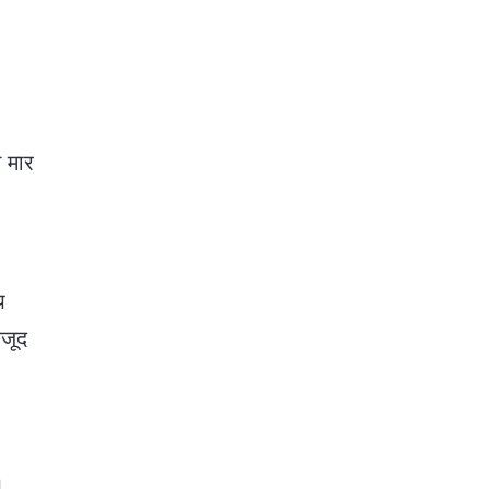
े मार
प
वजूद