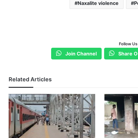
Naxalite violence
P
Follow Us
Join Channel
Share O
Related Articles