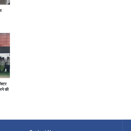
ा
ॉक्टर
रने की