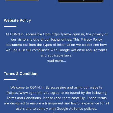
Vishal Singh drone supply
आईए गिरफ्तारी
डबल एजेंट गिरफ्तार
ड्रोन सप्लाई माओवादी
Website Policy
नक्सली ड्रोन ट्रेनिंग
मथुरा निवासी एजेंट
विशाल सिंह ड्रोन सप्लाई
At CGNN.in, accessible from https://www.cgnn.in, the privacy of
our visitors is one of our top priorities. This Privacy Policy
document outlines the types of information we collect and how
we use it, in full compliance with Google AdSense requirements
and applicable laws.
read more...
Terms & Condition
Welcome to CGNN.in. By accessing and using our website
(https://www.cgnn.in), you agree to be bound by the following
Terms and Conditions. Please read them carefully. These terms
are designed to ensure a transparent and lawful experience for all
users and to comply with Google AdSense policies.