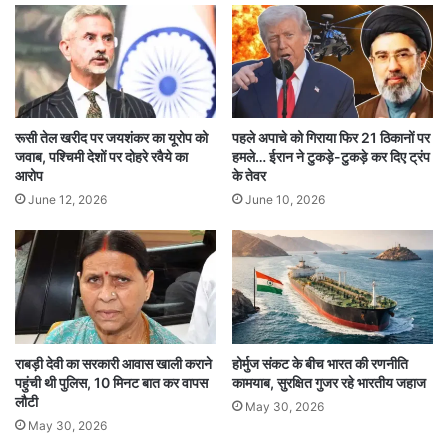
था।
डिजिटल सबूतों की जांच जारी
विशाल को नवीनतम तकनीकी उपकरणों की जानकारी थी,
रूसी तेल खरीद पर जयशंकर का यूरोप को
पहले अपाचे को गिराया फिर 21 ठिकानों पर
जिसे वह जंगलों में सक्रिय नक्सलियों के हित में इस्तेमाल
जवाब, पश्चिमी देशों पर दोहरे रवैये का
हमले… ईरान ने टुकड़े-टुकड़े कर दिए ट्रंप
करता था। NIA ने उसके पास से कई डिजिटल सबूत जब्त
आरोप
के तेवर
June 12, 2026
June 10, 2026
किए हैं, जिनकी जांच की जा रही है। एजेंसी को उम्मीद है कि
इससे नक्सलियों के तकनीकी नेटवर्क और रणनीतियों के बारे
में और जानकारियाँ मिलेंगी।
इससे पहले अगस्त 2024 में अजय सिंघल नामक एक और
राबड़ी देवी का सरकारी आवास खाली कराने
होर्मुज संकट के बीच भारत की रणनीति
एजेंट को भी गिरफ्तार किया गया था, जो माओवादी संगठन
पहुंची थी पुलिस, 10 मिनट बात कर वापस
कामयाब, सुरक्षित गुजर रहे भारतीय जहाज
लौटी
की हरियाणा और पंजाब इकाई का प्रमुख था। 2013 में
May 30, 2026
May 30, 2026
बेंगलुरु की एक कंपनी पर नाइट विजन डिवाइस सप्लाई करने