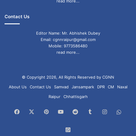
read more...
Contact Us
Editor Name: Mr. Abhishek Dubey
Email: cgnnraipur@gmail.com
Mobile: 9773586480
read more...
© Copyright 2026, All Rights Reserved by CGNN
About Us
Contact Us
Samvad
Jansampark
DPR
CM
Naxal
Raipur
Chhattisgarh
Facebook
X
Pinterest
YouTube
Reddit
Tumblr
Instagram
What
Chan
WhatsApp