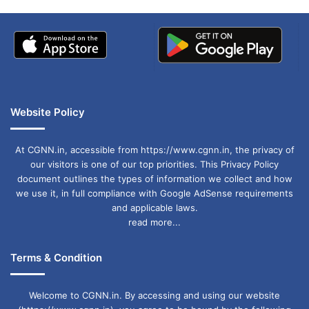
इस आदेश को 12 दिसंबर 2024 को जारी किया गया था,
और इसके बाद अब यह देखना होगा कि क्रिसमस के दौरान
बच्चों को सांता क्लॉस की ड्रेस पहनने की परंपरा पर इसका
क्या असर पड़ता है।
Website Policy
क्या होगा इसका असर?
At CGNN.in, accessible from https://www.cgnn.in, the privacy of
our visitors is one of our top priorities. This Privacy Policy
यह आदेश खासतौर पर उन अभिभावकों के लिए राहत की
document outlines the types of information we collect and how
we use it, in full compliance with Google AdSense requirements
बात है, जो सांता क्लॉस की ड्रेस को अपने धार्मिक या
and applicable laws.
read more...
सांस्कृतिक दृष्टिकोण से नहीं अपनाना चाहते थे। इससे बच्चों
को अपनी इच्छानुसार पहनने का अधिकार मिलेगा, जबकि
Terms & Condition
उनके अभिभावकों के विश्वास का भी सम्मान किया जाएगा।
Welcome to CGNN.in. By accessing and using our website