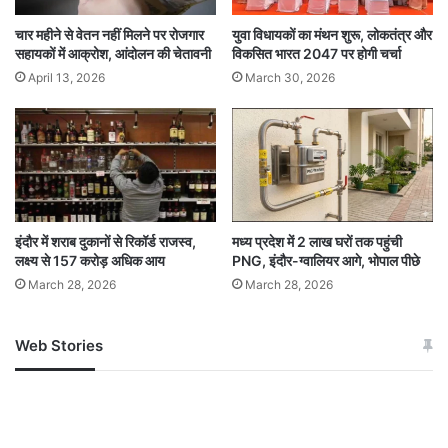
है, क्योंकि वे इसे अपने धार्मिक विश्वासों के खिलाफ मानते
चार महीने से वेतन नहीं मिलने पर रोजगार
युवा विधायकों का मंथन शुरू, लोकतंत्र और
हैं। इसके अलावा, अभिभावकों का कहना था कि स्कूल की
सहायकों में आक्रोश, आंदोलन की चेतावनी
विकसित भारत 2047 पर होगी चर्चा
ओर से उन्हें बच्चों के लिए सांता की ड्रेस खरीदने के लिए
April 13, 2026
March 30, 2026
दबाव डाला जाता है, जो उनके लिए एक अतिरिक्त बोझ बन
जाता था।
मध्य प्रदेश बाल संरक्षण आयोग का फैसला
इंदौर में शराब दुकानों से रिकॉर्ड राजस्व,
मध्य प्रदेश में 2 लाख घरों तक पहुंची
इन शिकायतों को गंभीरता से लेते हुए, मध्य प्रदेश बाल
लक्ष्य से 157 करोड़ अधिक आय
PNG, इंदौर-ग्वालियर आगे, भोपाल पीछे
March 28, 2026
March 28, 2026
संरक्षण आयोग ने यह निर्णय लिया। आयोग का मानना है कि
बच्चों के धार्मिक और सांस्कृतिक विश्वासों का सम्मान किया
Web Stories
जम्मू-कश्मीर में बारिश से
सोनम ने ही राजा को दिया था
जाना चाहिए, और यदि किसी भी तरह के परिधान को पहनने
अपडेट
खाई में धक्का… आरोपियों ने
से पहले अभिभावकों की सहमति ली जाती है, तो यह सबके
बताई सच्चाई
लिए उचित होगा।