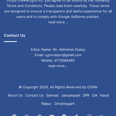
(https://www.cgnn.in), you agree to be bound by the following
हालांकि, सवाल यह है कि क्या इस आदेश से बच्चों के उत्साह
Terms and Conditions. Please read them carefully. These terms
पर असर पड़ेगा? क्या यह परंपरा जो सालों से चली आ रही
are designed to ensure a transparent and lawful experience for all
users and to comply with Google AdSense policies.
है, अब खत्म हो जाएगी? इस पर अभी कुछ कहना मुश्किल है,
read more...
लेकिन एक बात तय है कि अभिभावकों की सहमति से यह
Contact Us
प्रक्रिया अब और अधिक पारदर्शी होगी।
Editor Name: Mr. Abhishek Dubey
साल 2023 में भी जारी किया गया था आदेश
Email: cgnnraipur@gmail.com
Mobile: 9773586480
read more...
यह नया आदेश कोई पहला नहीं है। साल 2023 में भी एक
समान आदेश जारी किया गया था, जिसमें स्कूलों को बच्चों
को किसी भी प्रकार की वेशभूषा पहनने के लिए बाध्य करने
© Copyright 2026, All Rights Reserved by CGNN
से मना किया गया था। इसके तहत, स्कूलों को यह निर्देश
About Us
Contact Us
Samvad
Jansampark
DPR
CM
Naxal
दिया गया था कि वे बच्चों को किसी भी परिधान में बाध्य न
Raipur
Chhattisgarh
करें और इसके लिए अभिभावकों से लिखित अनुमति प्राप्त